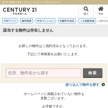
該当する物件は存在しません｜センチュリー21アルガホーム
購入
売却
TOPページ
>
物件検索
>
中古マンション
>
札幌市中央区
>
ＪＲ函館本線
ご成約済
該当する物件は存在しません
お探しの物件はご成約済みとなっております。
下記にて再検索をお願いたします。
絞り込んで物件を探す
ホームページに掲載されていない物件も
多数ございます。
お手数ですが、