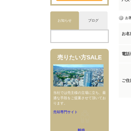
パス
お
お知らせ
ブログ
お名
電話
売りたい方
SALE
ご住
当社では売主様の立場に立ち、最
適な手段をご提案させて頂いてお
ります。
売却専門サイト
離婚