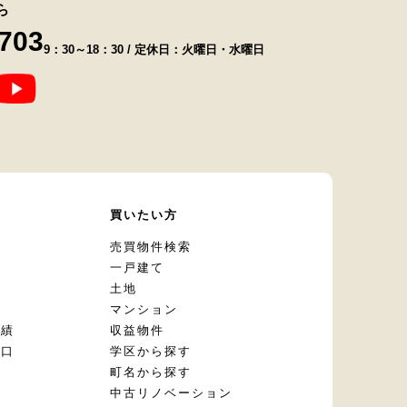
ら
8703
9：30～18：30 / 定休日：火曜日・水曜日
て
買いたい方
却
売買物件検索
一戸建て
土地
マンション
実績
収益物件
窓口
学区から探す
頼
町名から探す
定
中古リノベーション