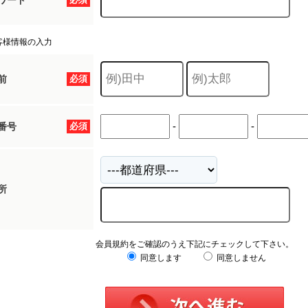
ワード
客様情報の入力
前
必須
-
-
番号
必須
所
会員規約をご確認のうえ下記にチェックして下さい。
同意します
同意しません