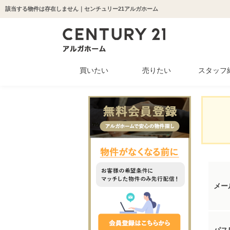
該当する物件は存在しません｜センチュリー21アルガホーム
買いたい
売りたい
スタッフ
中古マンション
新築一戸建て
中古一戸建て
収益物件
土地
メー