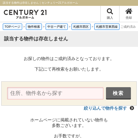
該当する物件は存在しません｜センチュリー21アルガホーム
購入
売却
TOPページ
>
物件検索
>
中古一戸建て
>
札幌市西区
>
札幌市営東西線
ご成約済み
該当する物件は存在しません
お探しの物件はご成約済みとなっております。
下記にて再検索をお願いたします。
絞り込んで物件を探す
ホームページに掲載されていない物件も
多数ございます。
お手数ですが、