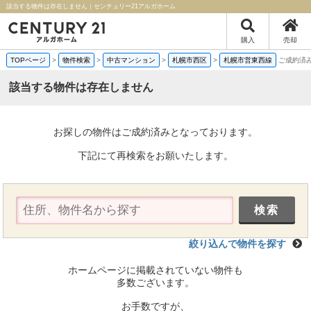
該当する物件は存在しません｜センチュリー21アルガホーム
購入
売却
TOPページ
>
物件検索
>
中古マンション
>
札幌市西区
>
札幌市営東西線
ご成約済
該当する物件は存在しません
お探しの物件はご成約済みとなっております。
下記にて再検索をお願いたします。
絞り込んで物件を探す
ホームページに掲載されていない物件も
多数ございます。
お手数ですが、