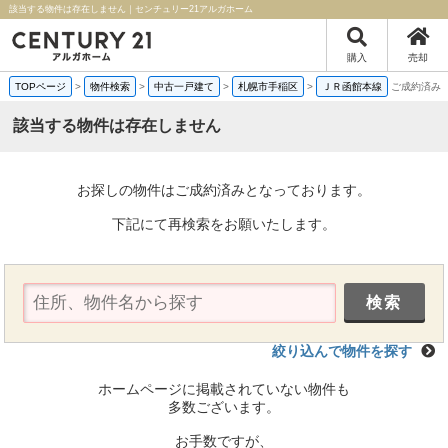
該当する物件は存在しません｜センチュリー21アルガホーム
購入
売却
TOPページ
>
物件検索
>
中古一戸建て
>
札幌市手稲区
>
ＪＲ函館本線
ご成約済み
該当する物件は存在しません
お探しの物件はご成約済みとなっております。
下記にて再検索をお願いたします。
絞り込んで物件を探す
ホームページに掲載されていない物件も
多数ございます。
お手数ですが、