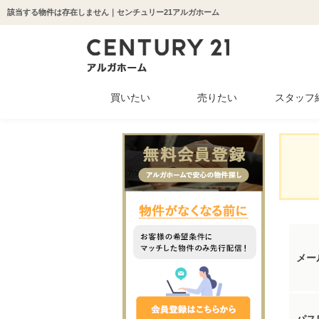
該当する物件は存在しません｜センチュリー21アルガホーム
買いたい
売りたい
スタッフ
中古マンション
新築一戸建て
中古一戸建て
収益物件
土地
メー