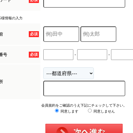
ワード
客様情報の入力
前
必須
-
-
番号
必須
所
会員規約をご確認のうえ下記にチェックして下さい。
同意します
同意しません