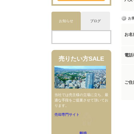
パス
お
お知らせ
ブログ
お名
電話
売りたい方
SALE
ご住
当社では売主様の立場に立ち、最
適な手段をご提案させて頂いてお
ります。
売却専門サイト
離婚