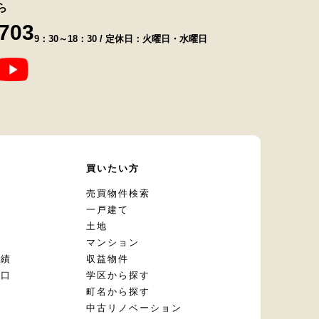
ら
8703
9：30～18：30 / 定休日：火曜日・水曜日
て
買いたい方
却
売買物件検索
一戸建て
土地
マンション
実績
収益物件
窓口
学区から探す
頼
町名から探す
定
中古リノベーション