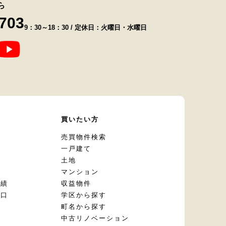
ら
8703
9：30～18：30 / 定休日：火曜日・水曜日
て
買いたい方
却
売買物件検索
一戸建て
土地
マンション
実績
収益物件
窓口
学区から探す
頼
町名から探す
定
中古リノベーション