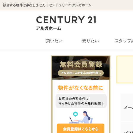
該当する物件は存在しません｜センチュリー21アルガホーム
買いたい
売りたい
スタッフ
中古マンション
新築一戸建て
中古一戸建て
収益物件
土地
メー