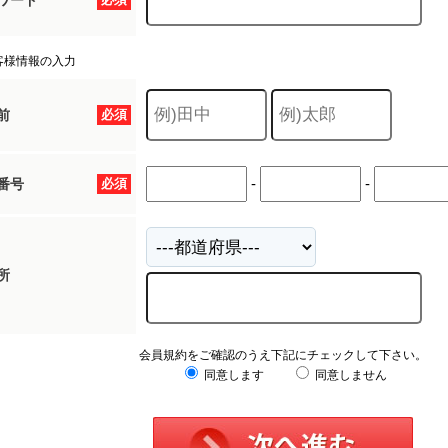
ワード
客様情報の入力
前
必須
-
-
番号
必須
所
会員規約をご確認のうえ下記にチェックして下さい。
同意します
同意しません