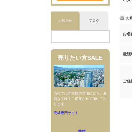
パス
お
お知らせ
ブログ
お名
電話
売りたい方
SALE
ご住
当社では売主様の立場に立ち、最
適な手段をご提案させて頂いてお
ります。
売却専門サイト
離婚