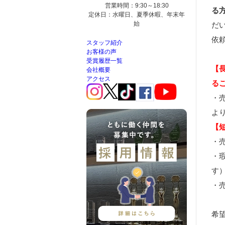
営業時間：9:30～18:30
る
定休日：水曜日、夏季休暇、年末年
始
だ
依
スタッフ紹介
お客様の声
受賞履歴一覧
【
会社概要
アクセス
る
・
よ
【
・
・
す
・
希