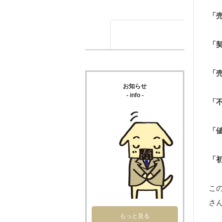
「
「
「
お知らせ
- info -
「
「
「
こ
さ
もっと見る