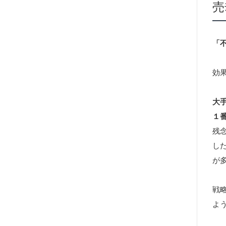
売
「
効
大
１
残
し
が
戦
よ