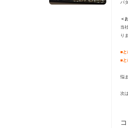
パ
＜
当
り
■
■
悩
次
コ