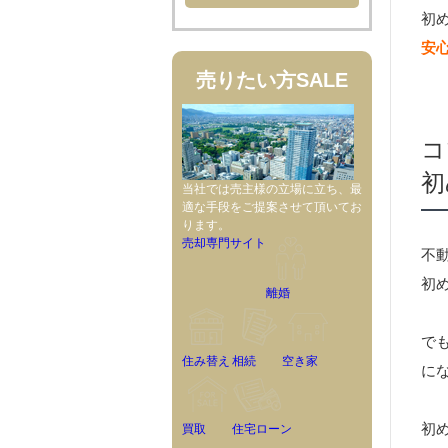
初
安
売りたい方
SALE
コ
初
当社では売主様の立場に立ち、最
適な手段をご提案させて頂いてお
ります。
売却専門サイト
不
初
離婚
で
住み替え
相続
空き家
に
初
買取
住宅ローン