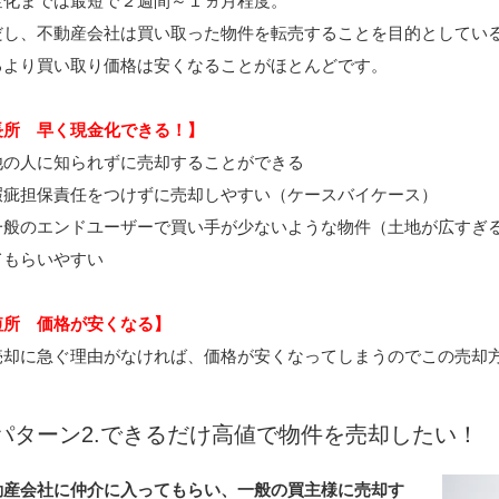
金化までは最短で２週間～１ヵ月程度。
だし、不動産会社は買い取った物件を転売することを目的としてい
るより買い取り価格は安くなることがほとんどです。
長所 早く現金化できる！】
他の人に知られずに売却することができる
瑕疵担保責任をつけずに売却しやすい（ケースバイケース）
一般のエンドユーザーで買い手が少ないような物件（土地が広すぎ
てもらいやすい
短所 価格が安くなる】
売却に急ぐ理由がなければ、価格が安くなってしまうのでこの売却
パターン2.できるだけ高値で物件を売却したい！
動産会社に仲介に入ってもらい、一般の買主様に売却す