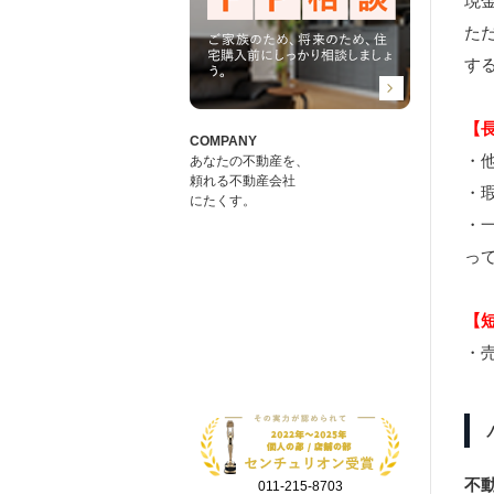
現
た
す
【
COMPANY
・
あなたの不動産を、
頼れる不動産会社
・
にたくす。
・
っ
【
・
不
011-215-8703