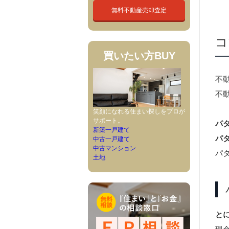
無料不動産売却査定
コ
買いたい方
BUY
不
不
笑顔になれる住まい探しをプロが
サポート。
パ
新築一戸建て
パ
中古一戸建て
中古マンション
パ
土地
と