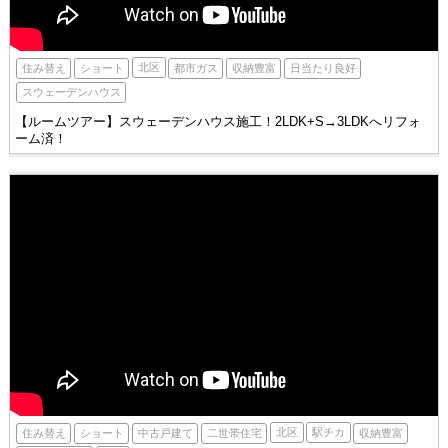
北区
住み替え
ショート
都市ガス
収納豊富
日当たり良好
スウェーデンハウス
【ルームツアー】スウェーデンハウス施工！2LDK+S→3LDKへリフォ
ーム済！
北区
駅チカ
住み替え
ショート
収納豊富
中古戸建て
二世帯住宅