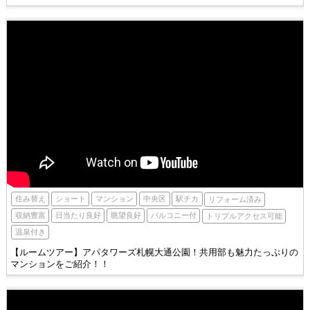
中央区
駅チカ
住み替え
ショート
マンション
リフォーム済み
収納豊富
眺望良好
日当たり良好
バルコニー付
トリプルアクセス可能
温泉付き
【ルームツアー】アパタワーズ札幌大通公園！共用部も魅力たっぷりの
マンションをご紹介！！