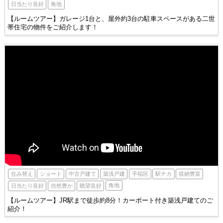
角地
日当たり良好
【ルームツアー】ガレージ1台と、屋外約3台の駐車スペースがある二世
帯住宅の物件をご紹介します！
手稲区
駅チカ
住み替え
ショート
築浅戸建
収納豊富
中古戸建て
角地
自然豊か
眺望良好
日当たり良好
【ルームツアー】JR駅まで徒歩約8分！カーポート付き築浅戸建てのご
紹介！