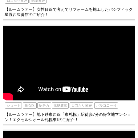
眺望良好
日当たり良好
【ルームツアー】女性目線で考えてリフォームを施工したパシフィック
星置西弐番館のご紹介！
白石区
駅チカ
ショート
収納豊富
日当たり良好
バルコニー付
【ルームツアー】地下鉄東西線「東札幌」駅徒歩7分の好立地マンショ
ン！エクセルシオール札幌東Ⅱのご紹介！