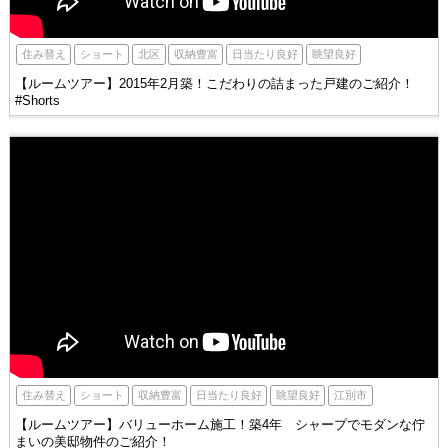
北区
住み替え
ショート
収納豊富
眺望良好
日当たり良好
【ルームツアー】2015年2月築！こだわりの詰まった戸建のご紹介！
#Shorts
江別市
住み替え
ショート
収納豊富
眺望良好
日当たり良好
【ルームツアー】バリューホーム施工！築4年 シャープでモダンな佇
まいの美邸物件のご紹介！