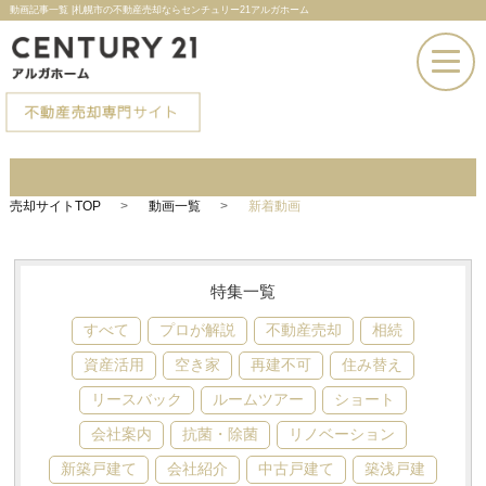
動画記事一覧 |札幌市の不動産売却ならセンチュリー21アルガホーム
お電話での問い合わせ
売却サイトTOP
動画一覧
新着動画
その場で売却査定
特集一覧
すべて
プロが解説
不動産売却
相続
資産活用
空き家
再建不可
住み替え
リースバック
ルームツアー
ショート
会社案内
抗菌・除菌
リノベーション
新築戸建て
会社紹介
中古戸建て
築浅戸建