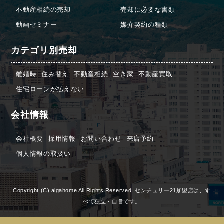
不動産相続の売却
売却に必要な書類
動画セミナー
媒介契約の種類
カテゴリ別売却
離婚時
住み替え
不動産相続
空き家
不動産買取
住宅ローンが払えない
会社情報
会社概要
採用情報
お問い合わせ
来店予約
個人情報の取扱い
Copyright (C) algahome All Rights Reserved. センチュリー21加盟店は、す
べて独立・自営です。