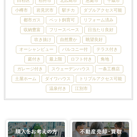
白石区
石狩市
北広島市
恵庭市
千歳市
小樽市
岩見沢市
駅チカ
ダブルアクセス可能
都市ガス
ペット飼育可
リフォーム済み
収納豊富
フリースペース
日当たり良好
吹き抜け
自然豊か
眺望良好
オーシャンビュー
バルコニー付
テラス付き
庭付き
最上階
ロフト付き
角地
ガレージ付き
スウェーデンハウス
一条工務店
土屋ホーム
ダイワハウス
トリプルアクセス可能
温泉付き
江別市