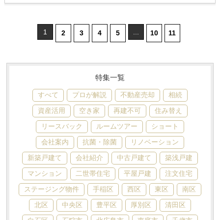
1
...
2
3
4
5
10
11
特集一覧
すべて
プロが解説
不動産売却
相続
資産活用
空き家
再建不可
住み替え
リースバック
ルームツアー
ショート
会社案内
抗菌・除菌
リノベーション
新築戸建て
会社紹介
中古戸建て
築浅戸建
マンション
二世帯住宅
平屋戸建
注文住宅
ステージング物件
手稲区
西区
東区
南区
北区
中央区
豊平区
厚別区
清田区