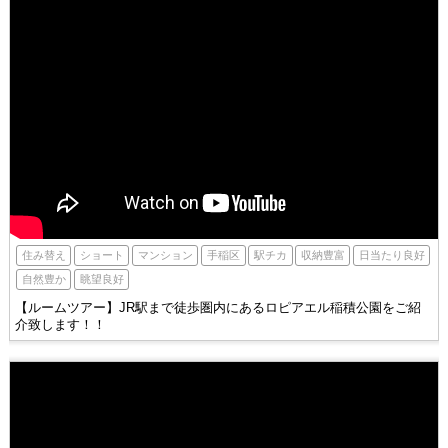
手稲区
駅チカ
住み替え
ショート
収納豊富
マンション
日当たり良好
自然豊か
眺望良好
【ルームツアー】JR駅まで徒歩圏内にあるロピアエル稲積公園をご紹
介致します！！