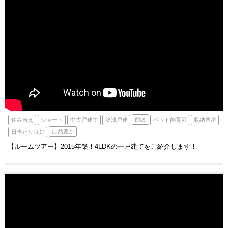
西区
住み替え
ショート
築浅戸建
収納豊富
中古戸建て
ペット飼育可
自然豊か
日当たり良好
【ルームツアー】2015年築！4LDKの一戸建てをご紹介します！