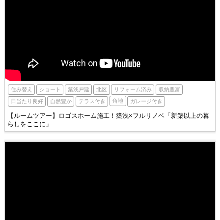
北区
住み替え
ショート
築浅戸建
収納豊富
リフォーム済み
角地
自然豊か
テラス付き
日当たり良好
ガレージ付き
【ルームツアー】ロゴスホーム施工！築浅×フルリノベ「新築以上の暮
らしをここに」