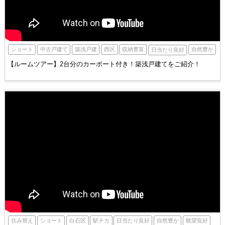
西区
ショート
築浅戸建
収納豊富
自然豊か
中古戸建て
日当たり良好
【ルームツアー】2台分のカーポート付き！築浅戸建てをご紹介！
白石区
駅チカ
住み替え
ショート
自然豊か
眺望良好
日当たり良好