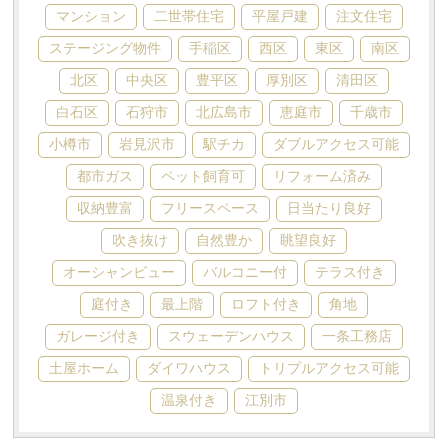
マンション
二世帯住宅
平屋戸建
注文住宅
ステージング物件
手稲区
西区
東区
南区
売った後も
早く
高く
秘密に
住み続けたい
売りたい
売りたい
売りたい
北区
中央区
豊平区
厚別区
清田区
白石区
石狩市
北広島市
恵庭市
千歳市
小樽市
岩見沢市
駅チカ
ダブルアクセス可能
スタッフ紹介
会社概要
都市ガス
ペット飼育可
リフォーム済み
収納豊富
フリースペース
日当たり良好
来店予約
お問い合わせ
吹き抜け
自然豊か
眺望良好
オーシャンビュー
バルコニー付
テラス付き
庭付き
最上階
ロフト付き
角地
ガレージ付き
スウェーデンハウス
一条工務店
土屋ホーム
ダイワハウス
トリプルアクセス可能
温泉付き
江別市