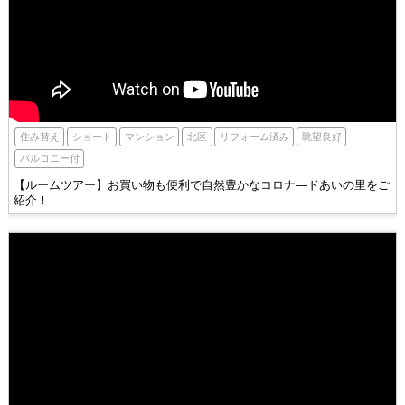
北区
住み替え
ショート
眺望良好
マンション
リフォーム済み
バルコニー付
【ルームツアー】お買い物も便利で自然豊かなコロナ―ドあいの里をご
紹介！