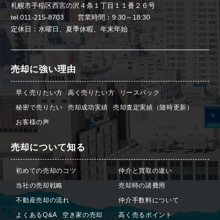
札幌市手稲区西宮の沢４条１丁目１１番２６号
tel.011-215-8703 営業時間：9:30～18:30
定休日：水曜日、夏季休暇、年末年始
売却に強い理由
早く売りたい方
高く売りたい方
リースバック
秘密で売りたい
売却成功実績
売却査定実績（随時更新）
お客様の声
売却について知る
初めての売却のコツ
仲介と買取の違い
当社の売却戦略
売却時の諸費用
不動産売却の流れ
仲介手数料について
よくあるQ&A
空き家の売却
高く売るポイント