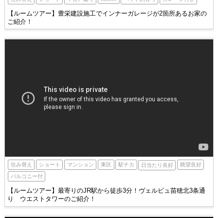
【ルームツアー】豊栄建設施工でインナーガレージが2箇所あるお家の
ご紹介！
東区
駅チカ
住み替え
ショート
眺望良好
マンション
日当たり良好
バルコニー付
【ルームツアー】最寄りのJR駅から徒歩3分！ヴェルビュ苗穂北3条通
り ウエストタワーのご紹介！