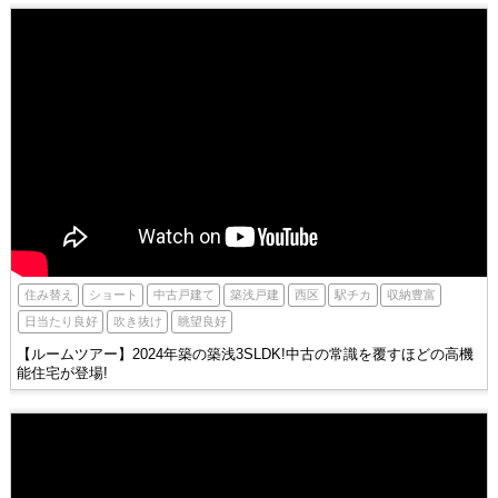
西区
駅チカ
住み替え
ショート
築浅戸建
収納豊富
中古戸建て
吹き抜け
眺望良好
日当たり良好
【ルームツアー】2024年築の築浅3SLDK!中古の常識を覆すほどの高機
能住宅が登場!