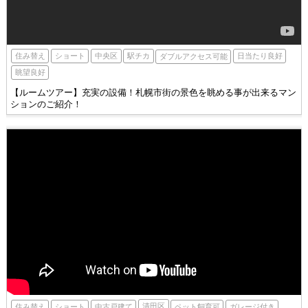
中央区
駅チカ
住み替え
ショート
日当たり良好
ダブルアクセス可能
眺望良好
【ルームツアー】充実の設備！札幌市街の景色を眺める事が出来るマン
ションのご紹介！
清田区
住み替え
ショート
中古戸建て
ペット飼育可
ガレージ付き