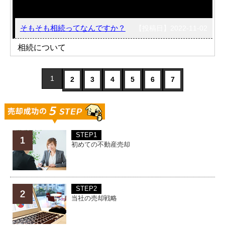
そもそも相続ってなんですか？
【投稿日】2022-11-02
相続について
1
2
3
4
5
6
7
STEP1
初めての不動産売却
STEP2
当社の売却戦略