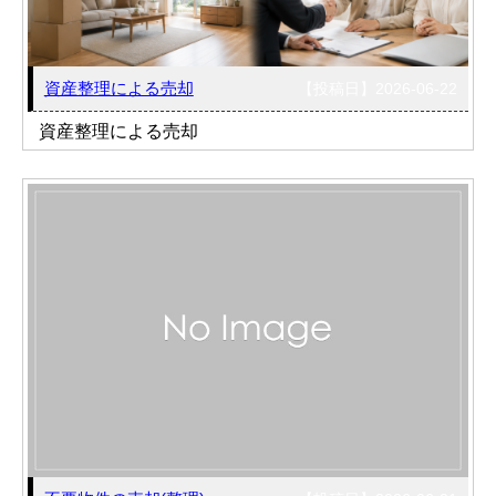
売った後も
早く
高く
秘密に
住み続けたい
売りたい
売りたい
売りたい
資産整理による売却
【投稿日】2026-06-22
資産整理による売却
スタッフ紹介
会社概要
来店予約
お問い合わせ