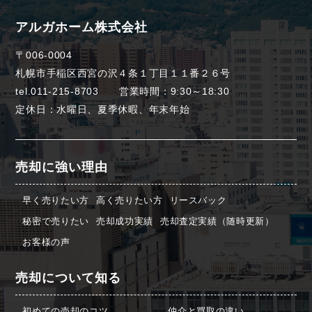
アルガホーム株式会社
〒006-0004
札幌市手稲区西宮の沢４条１丁目１１番２６号
tel.011-215-8703 営業時間：9:30～18:30
定休日：水曜日、夏季休暇、年末年始
売却に強い理由
早く売りたい方
高く売りたい方
リースバック
秘密で売りたい
売却成功実績
売却査定実績（随時更新）
お客様の声
売却について知る
初めての売却のコツ
仲介と買取の違い