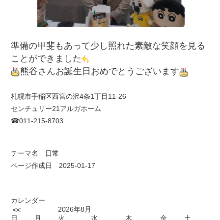
準備の甲斐もあって少し照れた素敵な笑顔を見る
ことができました
熊谷さんお誕生日おめでとうございます
札幌市手稲区西宮の沢4条1丁目11-26
センチュリー21アルガホーム
☎011-215-8703
テーマ名
日常
ページ作成日 2025-01-17
カレンダー
2026年8月
<<
日
月
火
水
木
金
土