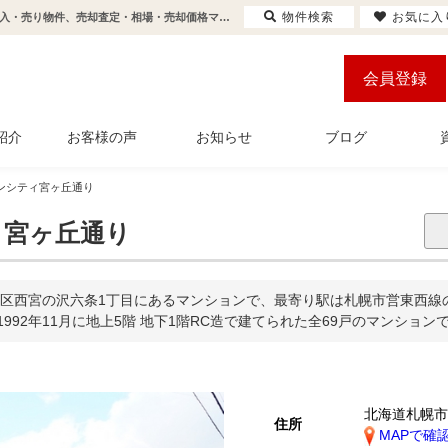
物件検索
お気に入
サンシティ宮ヶ丘通り(宮の沢駅から徒歩24分/宮の沢３条５丁目停 バス9分 停歩2分)の購入・売り物件、売却査定・相場・売却価格マンション情報｜センチュリー21アルガホーム
会員登録
紹介
お客様の声
お知らせ
ブログ
ンシティ宮ヶ丘通り
宮ヶ丘通り
区西宮の沢六条1丁目にあるマンションで、最寄り駅は札幌市営東西線の
1992年11月に地上5階 地下1階RC造で建てられた全69戸のマンション
北海道札幌
住所
MAPで確