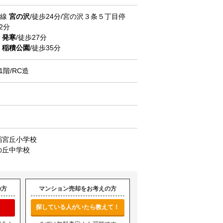
西線
宮の沢
/徒歩24分/宮の沢３条５丁目停
2分
線
発寒
/徒歩27分
線
稲積公園
/徒歩35分
1階/RC造
稲宮丘小学校
の丘中学校
の方
マンション売却をお考えの方
探している人がいたら教えて！