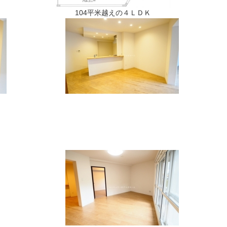
104平米越えの４ＬＤＫ