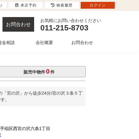
り
来店予約
検索履歴
ログイン
お気軽にお問い合わせください
お問合わせ
011-215-8703
資金相談
会社概要
お問合わせ
0
販売中物件
件
「宮の沢」から徒歩24分/宮の沢３条５丁
です。
市手稲区西宮の沢六条1丁目
認