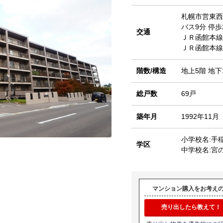
札幌市営東
バス9分 停歩
交通
ＪＲ函館本
ＪＲ函館本
階数/構造
地上5階 地下
総戸数
69戸
築年月
1992年11月
小学校名:手
学区
中学校名:宮
マンション購入をお考え
売り出したら教えて！