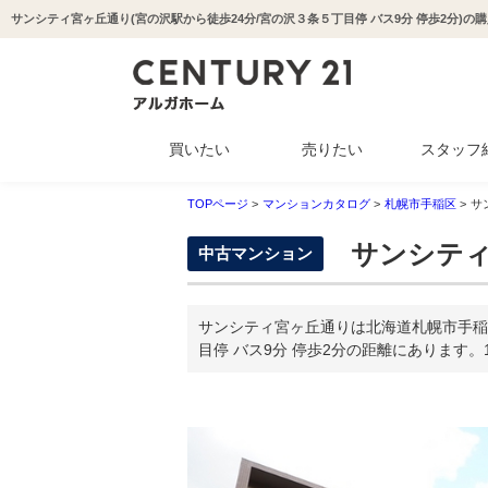
買いたい
売りたい
スタッフ
中古マンション
新築一戸建て
中古一戸建て
収益物件
土地
TOPページ
>
マンションカタログ
>
札幌市手稲区
>
サ
サンシティ
中古マンション
サンシティ宮ヶ丘通りは北海道札幌市手稲
目停 バス9分 停歩2分の距離にあります。