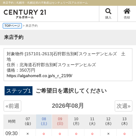
来店予約｜札幌市・札幌近郊の不動産はセンチュリー21アルガホーム
購入
売却
TOPページ
> 来店予約
来店予約
対象物件:
[157101-2613]石狩郡当別町スウェーデンヒルズ 土
地
住所：北海道石狩郡当別町スウェーデンヒルズ
価格：350万円
https://algahome8.co.jp/s_r_2199/
ステップ1
ご希望日を選択してください
2026年08月
«前週
次週»
07
08
09
10
11
12
13
時間
(金)
(土)
(日)
(月)
(火)
(水)
(木)
09:30
×
○
○
○
○
×
○