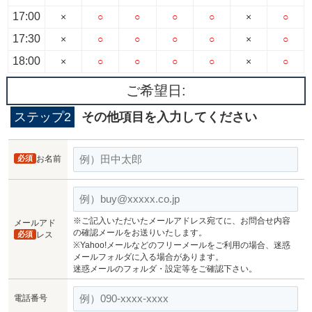
17:00
×
○
○
○
○
×
○
17:30
×
○
○
○
○
×
○
18:00
×
○
○
○
○
×
○
ご希望日:
ステップ2
その他項目を入力してください
必須
お名前
※ご記入いただいたメールアドレス宛てに、お問合せ内容
メールアド
の確認メールをお送りいたします。
必須
レス
※Yahoo!メールなどのフリーメールをご利用の場合、迷惑
メールフォルダに入る場合があります。
迷惑メールのフォルダ・設定等をご確認下さい。
電話番号