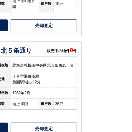
地上7階 地下1
階数
総戸数
19戸
階
売却査定
0
ン北５条通り
販売中の物件
件
所在地
北海道札幌市中央区北五条西15丁目
ＪＲ学園都市線
交通
桑園駅/徒歩12分
築年数
1982年2月
階数
地上10階
総戸数
36戸
売却査定