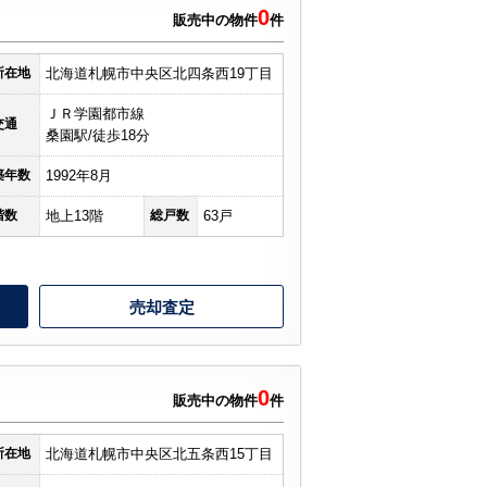
0
販売中の物件
件
所在地
北海道札幌市中央区北四条西19丁目
ＪＲ学園都市線
交通
桑園駅/徒歩18分
築年数
1992年8月
階数
地上13階
総戸数
63戸
売却査定
0
ツ
販売中の物件
件
所在地
北海道札幌市中央区北五条西15丁目