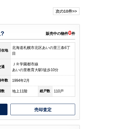
次の10件>>
0
?
販売中の物件
件
北海道札幌市北区あいの里三条6丁
所在地
目
ＪＲ学園都市線
交通
あいの里教育大駅/徒歩10分
築年数
1994年2月
階数
地上11階
総戸数
110戸
売却査定