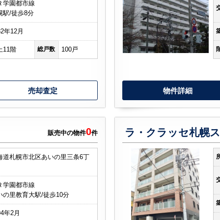
Ｒ学園都市線
幌駅/徒歩8分
82年12月
上11階
総戸数
100戸
売却査定
物件詳細
0
販売中の物件
件
海道札幌市北区あいの里三条6丁
Ｒ学園都市線
いの里教育大駅/徒歩10分
94年2月