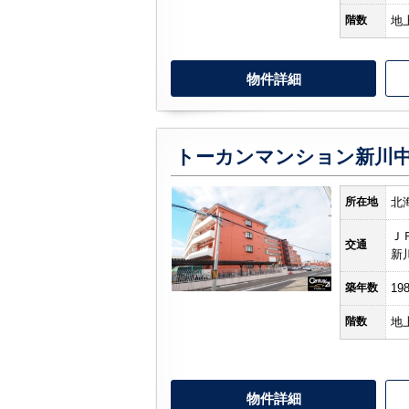
階数
地
物件詳細
トーカンマンション新川
所在地
北
Ｊ
交通
新
築年数
19
階数
地
物件詳細