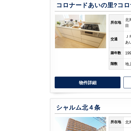
北
所在地
目
Ｊ
交通
あ
築年数
19
階数
地
物件詳細
シャルム北４条
所在地
北