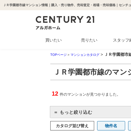
ＪＲ学園都市線マンション情報｜購入・売り物件、売却査定・相場・売却価格｜センチュ
買いたい
売りたい
スタッフ
>
ＪＲ学園都市
中古マンション
新築一戸建て
中古一戸建て
収益物件
土地
TOPページ
>
マンションカタログ
ＪＲ学園都市線のマン
12
件のマンションが見つかりました。
＝ もっと絞り込む
カタログ並び替え
物件名