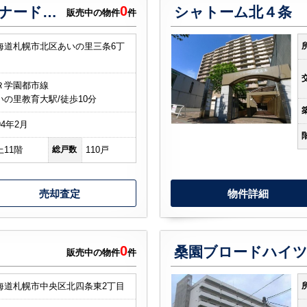
0
コロナードあいの里?コロナードあいの里?
シャトーム北４条
販売中の物件
件
海道札幌市北区あいの里三条6丁
Ｒ学園都市線
いの里教育大駅/徒歩10分
94年2月
上11階
総戸数
110戸
売却査定
物件詳細
0
桑園ブロードハイ
販売中の物件
件
海道札幌市中央区北四条東2丁目