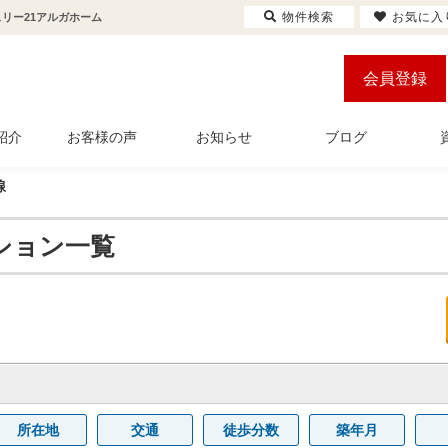
物件検索
お気に入
リー21アルガホーム
会員登録
紹介
お客様の声
お知らせ
ブログ
線
ション一覧
所在地
交通
徒歩分数
築年月