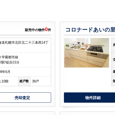
0
コロナードあいの里
販売中の物件
件
海道札幌市北区北二十三条西14丁
Ｒ学園都市線
川駅/徒歩21分
98年6月
上10階
総戸数
38戸
売却査定
物件詳細