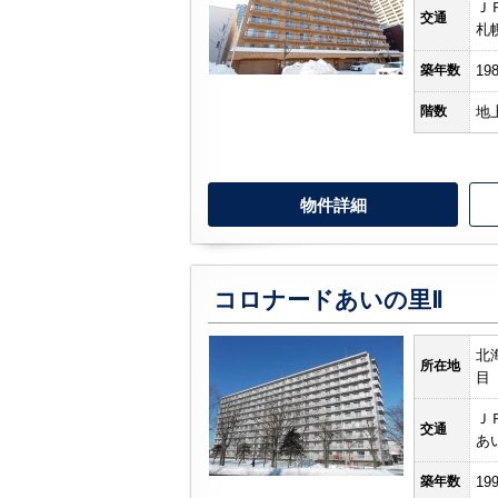
Ｊ
交通
札
築年数
19
階数
地
物件詳細
コロナードあいの里Ⅱ
北
所在地
目
Ｊ
交通
あ
築年数
19