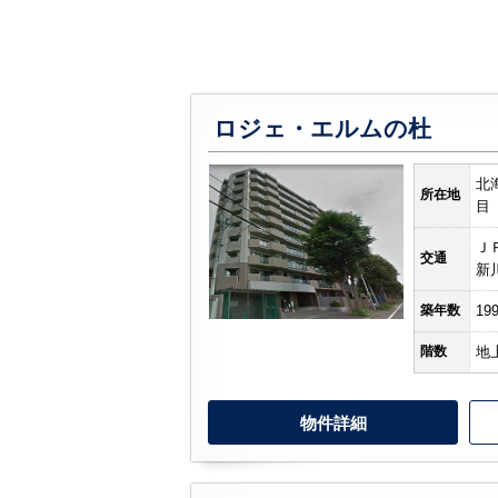
ロジェ・エルムの杜
北
所在地
目
Ｊ
交通
新
築年数
19
階数
地
物件詳細