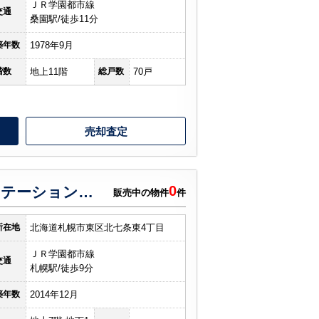
ＪＲ学園都市線
交通
桑園駅/徒歩11分
築年数
1978年9月
階数
地上11階
総戸数
70戸
売却査定
0
ラ・クラッセ札幌ステーションプラス
販売中の物件
件
所在地
北海道札幌市東区北七条東4丁目
ＪＲ学園都市線
交通
札幌駅/徒歩9分
築年数
2014年12月