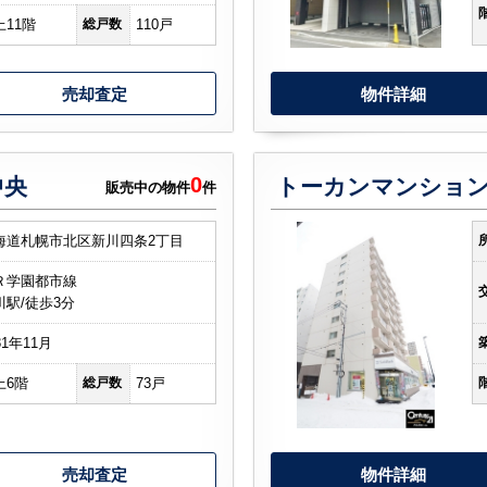
上11階
総戸数
110戸
売却査定
物件詳細
0
中央
トーカンマンショ
販売中の物件
件
海道札幌市北区新川四条2丁目
Ｒ学園都市線
川駅/徒歩3分
81年11月
上6階
総戸数
73戸
売却査定
物件詳細