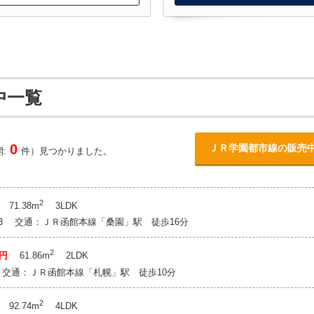
中一覧
0
ＪＲ学園都市線の販売
:
件）見つかりました。
2
71.38m
3LDK
2-3 交通：ＪＲ函館本線「桑園」駅 徒歩16分
2
万円
61.86m
2LDK
 交通：ＪＲ函館本線「札幌」駅 徒歩10分
2
92.74m
4LDK