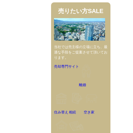
売りたい方
SALE
当社では売主様の立場に立ち、最
適な手段をご提案させて頂いてお
ります。
売却専門サイト
離婚
住み替え
相続
空き家