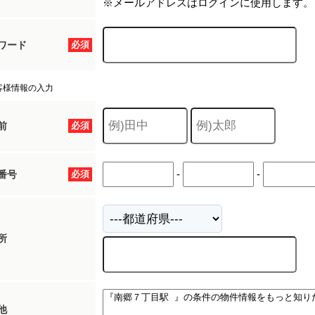
※メールアドレスはログインに使用します。
ワード
必須
客様情報の入力
前
必須
-
-
番号
必須
所
他