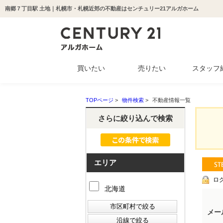
南郷７丁目駅 土地｜札幌市・札幌近郊の不動産はセンチュリー21アルガホーム
買いたい
売りたい
スタッフ
中古マンション
新築一戸建て
中古一戸建て
収益物件
土地
TOPページ
>
物件検索
>
不動産情報一覧
さらに絞り込んで検索
エリア
ロ
北海道
メー