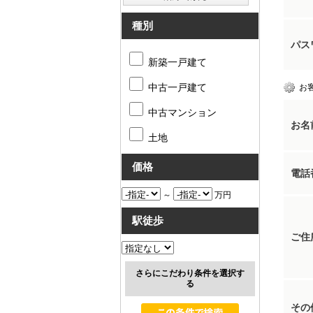
種別
パス
新築一戸建て
中古一戸建て
お
中古マンション
お名
土地
価格
電話
～
万円
駅徒歩
ご住
さらにこだわり条件を選択す
る
その