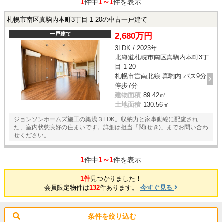
1
1～1
件中
件を表示
札幌市南区真駒内本町3丁目 1-20の中古一戸建て
一戸建て
2,680万円
3LDK / 2023年
北海道札幌市南区真駒内本町3丁
目 1-20
札幌市営南北線 真駒内 バス9分
停歩7分
建物面積
89.42㎡
土地面積
130.56㎡
ジョンソンホームズ施工の築浅３LDK。収納力と家事動線に配慮され
た、室内状態良好の住まいです。詳細は担当「関(せき)」までお問い合わ
せください。
1
1～1
件中
件を表示
1件
見つかりました！
会員限定物件は
132
件あります。
今すぐ見る
条件を絞り込む