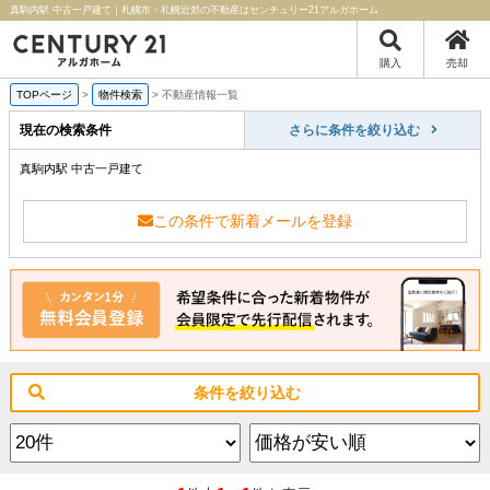
真駒内駅 中古一戸建て｜札幌市・札幌近郊の不動産はセンチュリー21アルガホーム
購入
売却
TOPページ
>
物件検索
>
不動産情報一覧
現在の検索条件
さらに条件を絞り込む
真駒内駅 中古一戸建て
この条件で新着メールを登録
条件を絞り込む