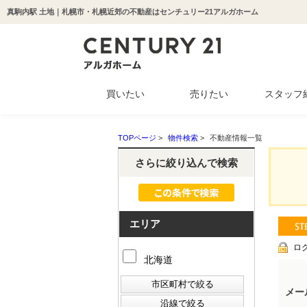
真駒内駅 土地｜札幌市・札幌近郊の不動産はセンチュリー21アルガホーム
買いたい
売りたい
スタッフ
中古マンション
新築一戸建て
中古一戸建て
収益物件
土地
TOPページ
>
物件検索
>
不動産情報一覧
さらに絞り込んで検索
エリア
ロ
北海道
メー