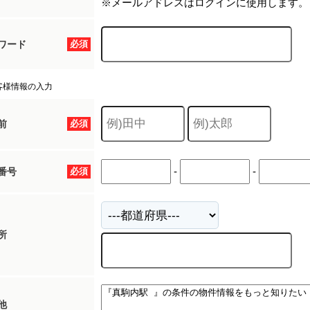
※メールアドレスはログインに使用します。
ワード
必須
客様情報の入力
前
必須
-
-
番号
必須
所
他