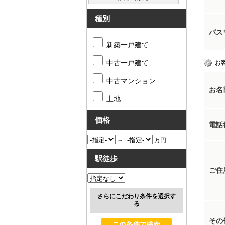
種別
パス
新築一戸建て
中古一戸建て
お
中古マンション
お名
土地
価格
電話
～
万円
駅徒歩
ご住
さらにこだわり条件を選択す
る
その