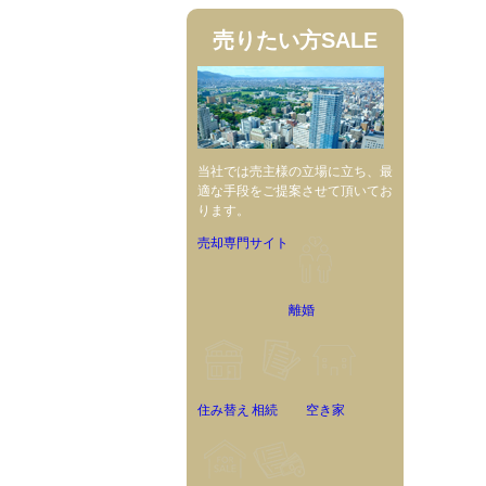
売りたい方
SALE
当社では売主様の立場に立ち、最
適な手段をご提案させて頂いてお
ります。
売却専門サイト
離婚
住み替え
相続
空き家