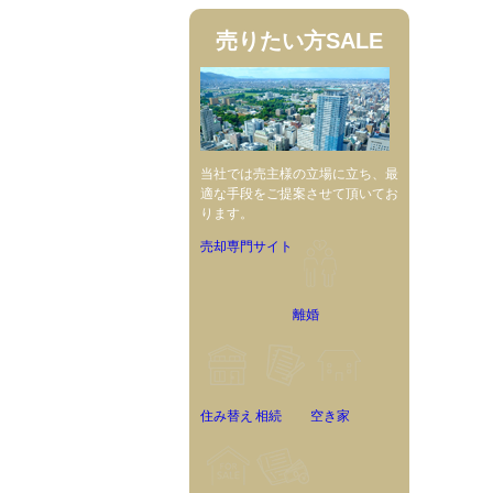
売りたい方
SALE
当社では売主様の立場に立ち、最
適な手段をご提案させて頂いてお
ります。
売却専門サイト
離婚
住み替え
相続
空き家