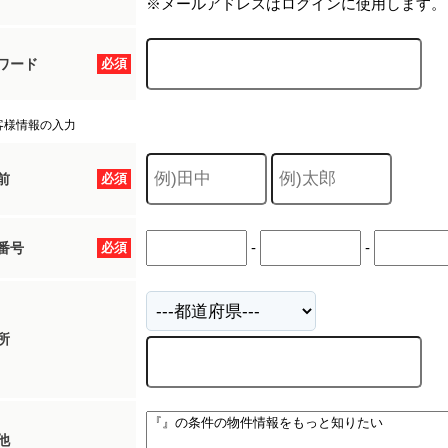
※メールアドレスはログインに使用します。
ワード
必須
客様情報の入力
前
必須
-
-
番号
必須
所
他