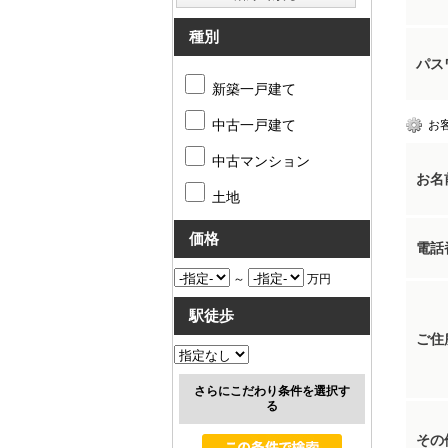
種別
パス
新築一戸建て
中古一戸建て
お
中古マンション
お名
土地
価格
電話
～
万円
駅徒歩
ご住
さらにこだわり条件を選択す
る
その