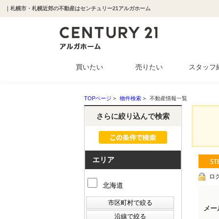
｜札幌市・札幌近郊の不動産はセンチュリー21アルガホーム
買いたい
売りたい
スタッフ
中古マンション
新築一戸建て
中古一戸建て
収益物件
土地
TOPページ
>
物件検索
>
不動産情報一覧
さらに絞り込んで検索
エリア
ロ
北海道
メー