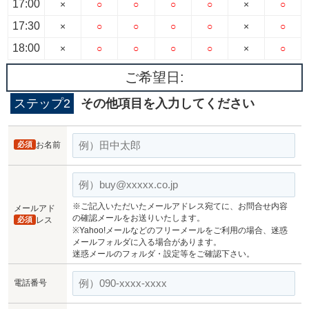
17:00
×
○
○
○
○
×
○
17:30
×
○
○
○
○
×
○
18:00
×
○
○
○
○
×
○
ご希望日:
ステップ2
その他項目を入力してください
必須
お名前
※ご記入いただいたメールアドレス宛てに、お問合せ内容
メールアド
の確認メールをお送りいたします。
必須
レス
※Yahoo!メールなどのフリーメールをご利用の場合、迷惑
メールフォルダに入る場合があります。
迷惑メールのフォルダ・設定等をご確認下さい。
電話番号