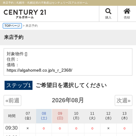
来店予約｜札幌市・札幌近郊の不動産はセンチュリー21アルガホーム
購入
売却
TOPページ
> 来店予約
来店予約
対象物件:
[]
住所：
価格：
https://algahome8.co.jp/s_r_2368/
ステップ1
ご希望日を選択してください
2026年08月
«前週
次週»
07
08
09
10
11
12
13
時間
(金)
(土)
(日)
(月)
(火)
(水)
(木)
09:30
×
○
○
○
○
×
○