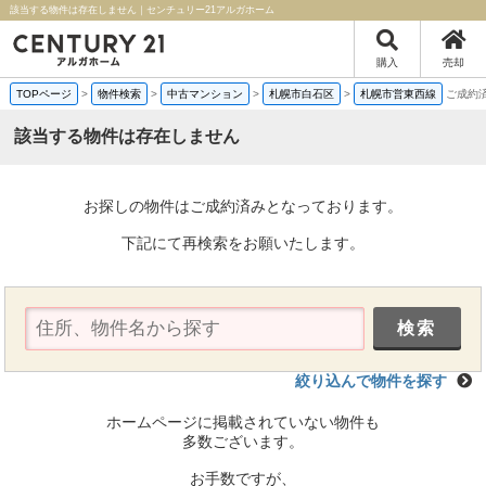
該当する物件は存在しません｜センチュリー21アルガホーム
購入
売却
TOPページ
>
物件検索
>
中古マンション
>
札幌市白石区
>
札幌市営東西線
ご成約
該当する物件は存在しません
お探しの物件はご成約済みとなっております。
下記にて再検索をお願いたします。
絞り込んで物件を探す
ホームページに掲載されていない物件も
多数ございます。
お手数ですが、