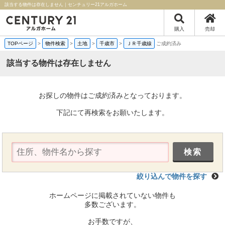
該当する物件は存在しません｜センチュリー21アルガホーム
購入
売却
TOPページ
>
物件検索
>
土地
>
千歳市
>
ＪＲ千歳線
ご成約済み
該当する物件は存在しません
お探しの物件はご成約済みとなっております。
下記にて再検索をお願いたします。
絞り込んで物件を探す
ホームページに掲載されていない物件も
多数ございます。
お手数ですが、