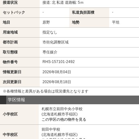
接道状況
接道: 北 私道 道路幅: 5ｍ
-
-
セットバック
私道負担面積
地目
原野
地勢
平坦
用途地域
指定なし
都市計画
市街化調整区域
取引態様
専任媒介
RHS-157101-2492
物件番号
情報更新日
2026年08月04日
次回更新日
2026年08月18日
※各種情報と差異がある場合は現況優先となります
学区情報
札幌市立前田中央小学校
小学校区
(北海道札幌市手稲区)
この学区の他の物件を見る
前田中学校
中学校区
(北海道札幌市手稲区)