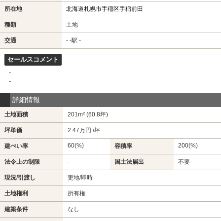
所在地
北海道札幌市手稲区手稲前田
種類
土地
交通
- -駅 -
セールスコメント
-
-
詳細情報
土地面積
201m² (60.8坪)
坪単価
2.47万円 /坪
60(%)
200(%)
建ぺい率
容積率
法令上の制限
-
国土法届出
不要
現況/引渡し
更地/即時
土地権利
所有権
建築条件
なし