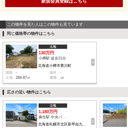
新規会員登録はこちら
この物件を見た人はこの物件も見ています
同じ価格帯の物件はこちら
土地
130万円
小樽駅 徒歩21分
北海道小樽市豊川町
-
-
間取
築年
土地
284.87㎡
建物
-㎡
広さの近い物件はこちら
土地
1,180万円
麻生駅 中央バス自動車学校前 バス11分 停歩6分
北海道札幌市北区新琴似九条16丁目