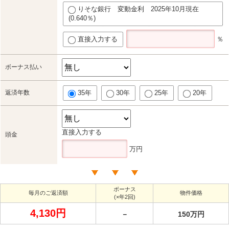
りそな銀行 変動金利 2025年10月現在
(0.640％)
直接入力する
％
ボーナス払い
返済年数
35年
30年
25年
20年
直接入力する
頭金
万円
ボーナス
毎月のご返済額
物件価格
(×年2回)
4,130円
－
150万円