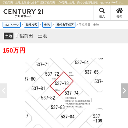
手稲前田 土地 北海道札幌市手稲区手稲前田｜150万円の土地｜売地や分譲地情報｜センチュリー21アルガホーム
購入
売却
TOPページ
>
物件検索
>
土地
>
札幌市手稲区
>
手稲前田 土地
手稲前田 土地
土地
150万円