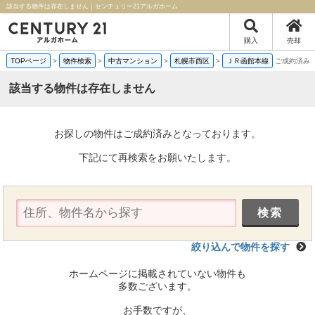
該当する物件は存在しません｜センチュリー21アルガホーム
購入
売却
TOPページ
>
物件検索
>
中古マンション
>
札幌市西区
>
ＪＲ函館本線
ご成約済み
該当する物件は存在しません
お探しの物件はご成約済みとなっております。
下記にて再検索をお願いたします。
絞り込んで物件を探す
ホームページに掲載されていない物件も
多数ございます。
お手数ですが、