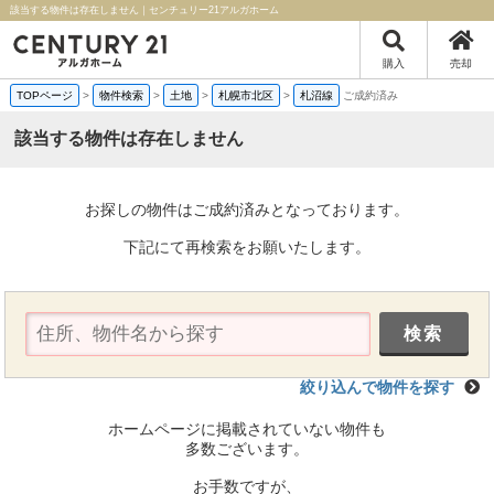
該当する物件は存在しません｜センチュリー21アルガホーム
購入
売却
TOPページ
>
物件検索
>
土地
>
札幌市北区
>
札沼線
ご成約済み
該当する物件は存在しません
お探しの物件はご成約済みとなっております。
下記にて再検索をお願いたします。
絞り込んで物件を探す
ホームページに掲載されていない物件も
多数ございます。
お手数ですが、