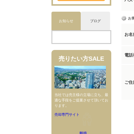
パス
お
お知らせ
ブログ
お名
電話
売りたい方
SALE
ご住
当社では売主様の立場に立ち、最
適な手段をご提案させて頂いてお
ります。
売却専門サイト
離婚