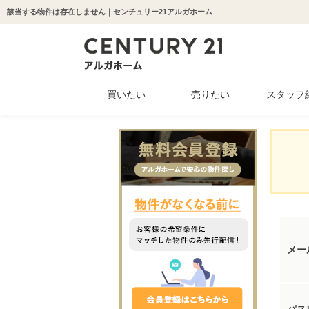
該当する物件は存在しません｜センチュリー21アルガホーム
買いたい
売りたい
スタッフ
中古マンション
新築一戸建て
中古一戸建て
収益物件
土地
メー