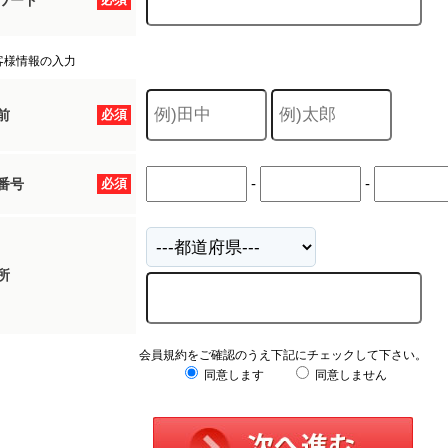
ワード
客様情報の入力
前
必須
-
-
番号
必須
所
会員規約をご確認のうえ下記にチェックして下さい。
同意します
同意しません