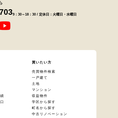
ら
8703
9：30～18：30 / 定休日：火曜日・水曜日
て
買いたい方
却
売買物件検索
一戸建て
土地
マンション
実績
収益物件
窓口
学区から探す
頼
町名から探す
定
中古リノベーション