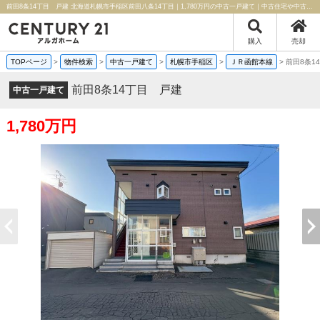
前田8条14丁目 戸建 北海道札幌市手稲区前田八条14丁目｜1,780万円の中古一戸建て｜中古住宅や中古物件情報｜センチュリー21アルガホーム
購入
売却
TOPページ
>
物件検索
>
中古一戸建て
>
札幌市手稲区
>
ＪＲ函館本線
>
前田8条1
前田8条14丁目 戸建
中古一戸建て
1,780万円