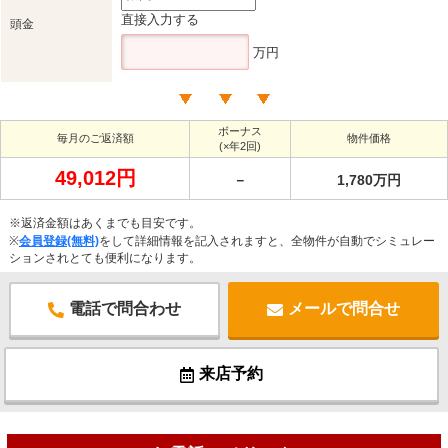
直接入力する
頭金
万円
ボーナス
毎月のご返済額
物件価格
(×年2回)
49,012円
－
1,780万円
※返済金額はあくまでも目安です。
※
会員登録(無料)
をして詳細情報を記入されますと、全物件が自動でシミュレー
ションされとても便利になります。
電話で問合わせ
メールで問合せ
来店予約