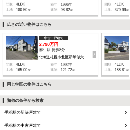
4LDK
4LDK
間取
築年
1996年
間取
土地
180.50㎡
建物
98.82㎡
土地
379.99㎡
広さの近い物件はこちら
中古一戸建て
2,790万円
麻生駅 徒歩8分
北海道札幌市北区新琴似六条2丁目 8-21
4LDK
4LDK
間取
築年
1992年
間取
土地
165.00㎡
建物
121.72㎡
土地
188.81㎡
同じ学区の物件はこちら
類似の条件から検索
手稲駅の新築戸建て
手稲駅の中古戸建て