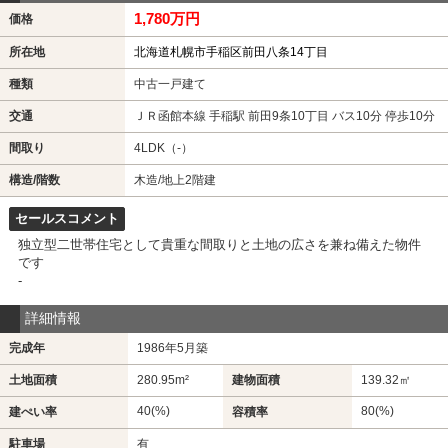
1,780万円
価格
所在地
北海道札幌市手稲区前田八条14丁目
種類
中古一戸建て
交通
ＪＲ函館本線 手稲駅 前田9条10丁目 バス10分 停歩10分
間取り
4LDK（-）
構造/階数
木造/地上2階建
セールスコメント
独立型二世帯住宅として貴重な間取りと土地の広さを兼ね備えた物件
です
-
詳細情報
完成年
1986年5月築
土地面積
280.95m²
建物面積
139.32㎡
40(%)
80(%)
建ぺい率
容積率
駐車場
有