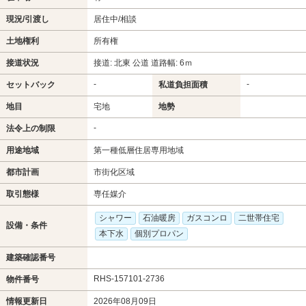
現況/引渡し
居住中/相談
土地権利
所有権
接道状況
接道: 北東 公道 道路幅: 6ｍ
-
-
セットバック
私道負担面積
地目
宅地
地勢
-
法令上の制限
用途地域
第一種低層住居専用地域
都市計画
市街化区域
取引態様
専任媒介
シャワー
石油暖房
ガスコンロ
二世帯住宅
設備・条件
本下水
個別プロパン
建築確認番号
RHS-157101-2736
物件番号
情報更新日
2026年08月09日