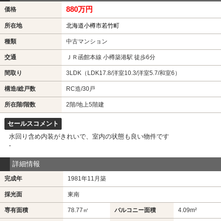
880万円
価格
所在地
北海道小樽市若竹町
種類
中古マンション
交通
ＪＲ函館本線 小樽築港駅 徒歩6分
間取り
3LDK（LDK17.8/洋室10.3/洋室5.7/和室6）
構造/総戸数
RC造/30戸
所在階/階数
2階/地上5階建
セールスコメント
水回り含め内装がきれいで、室内の状態も良い物件です
-
詳細情報
完成年
1981年11月築
採光面
東南
専有面積
78.77㎡
バルコニー面積
4.09m²