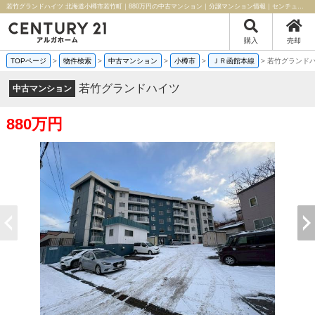
若竹グランドハイツ 北海道小樽市若竹町｜880万円の中古マンション｜分譲マンション情報｜センチュリー21アルガホーム
購入
売却
TOPページ
>
物件検索
>
中古マンション
>
小樽市
>
ＪＲ函館本線
>
若竹グランド
若竹グランドハイツ
中古マンション
880万円