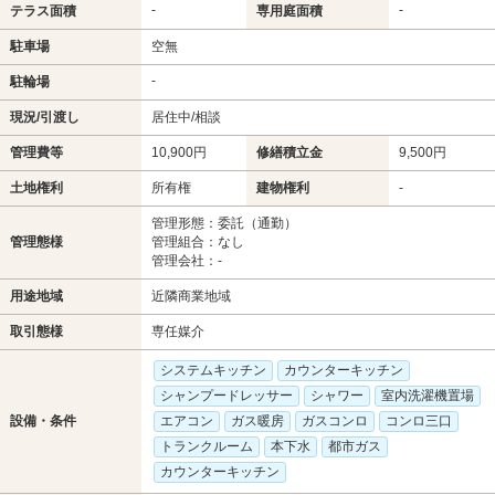
-
-
テラス面積
専用庭面積
駐車場
空無
-
駐輪場
現況/引渡し
居住中/相談
管理費等
10,900円
修繕積立金
9,500円
土地権利
所有権
建物権利
-
管理形態：委託（通勤）
管理態様
管理組合：なし
管理会社：-
用途地域
近隣商業地域
取引態様
専任媒介
システムキッチン
カウンターキッチン
シャンプードレッサー
シャワー
室内洗濯機置場
設備・条件
エアコン
ガス暖房
ガスコンロ
コンロ三口
トランクルーム
本下水
都市ガス
カウンターキッチン