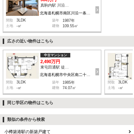
真駒内駅 川沿1条2丁目 バス15分 停歩4分
北海道札幌市南区川沿一条2丁目
3LDK
間取
築年
1987年
土地
-㎡
建物
109.55㎡
広さの近い物件はこちら
中古マンション
2,490万円
東屯田通駅 徒歩5分
北海道札幌市中央区南二十三条西8丁目 1-1
3LDK
3LDK
間取
築年
1985年
間取
土地
-㎡
建物
74.07㎡
土地
-㎡
同じ学区の物件はこちら
類似の条件から検索
小樽築港駅の新築戸建て