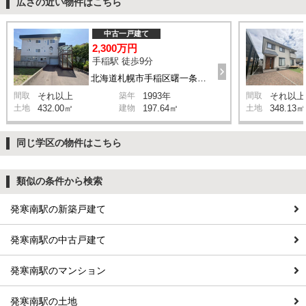
広さの近い物件はこちら
中古一戸建て
2,300万円
手稲駅 徒歩9分
北海道札幌市手稲区曙一条1丁目
間取
それ以上
築年
1993年
間取
それ以上
土地
432.00㎡
建物
197.64㎡
土地
348.13㎡
同じ学区の物件はこちら
類似の条件から検索
発寒南駅の新築戸建て
発寒南駅の中古戸建て
発寒南駅のマンション
発寒南駅の土地