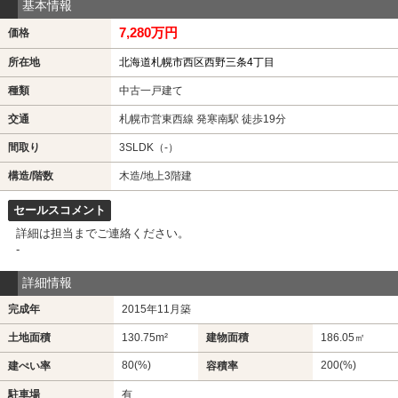
基本情報
7,280万円
価格
所在地
北海道札幌市西区西野三条4丁目
種類
中古一戸建て
交通
札幌市営東西線 発寒南駅 徒歩19分
間取り
3SLDK（-）
構造/階数
木造/地上3階建
セールスコメント
詳細は担当までご連絡ください。
-
詳細情報
完成年
2015年11月築
土地面積
130.75m²
建物面積
186.05㎡
80(%)
200(%)
建ぺい率
容積率
駐車場
有