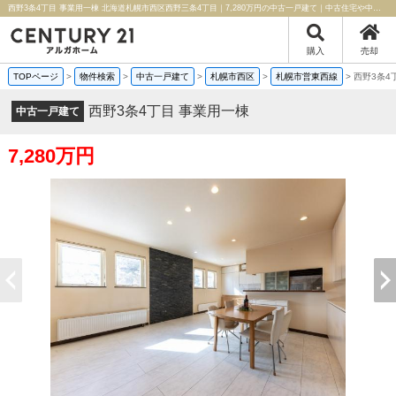
西野3条4丁目 事業用一棟 北海道札幌市西区西野三条4丁目｜7,280万円の中古一戸建て｜中古住宅や中古物件情報｜センチュリー21アルガホーム
購入
売却
TOPページ
>
物件検索
>
中古一戸建て
>
札幌市西区
>
札幌市営東西線
>
西野3条4
西野3条4丁目 事業用一棟
中古一戸建て
7,280万円