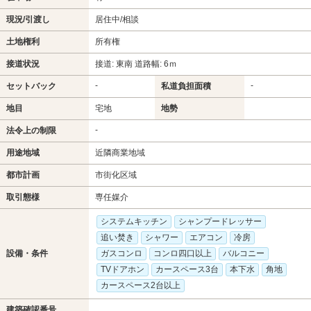
現況/引渡し
居住中/相談
土地権利
所有権
接道状況
接道: 東南 道路幅: 6ｍ
-
-
セットバック
私道負担面積
地目
宅地
地勢
-
法令上の制限
用途地域
近隣商業地域
都市計画
市街化区域
取引態様
専任媒介
システムキッチン
シャンプードレッサー
追い焚き
シャワー
エアコン
冷房
設備・条件
ガスコンロ
コンロ四口以上
バルコニー
TVドアホン
カースペース3台
本下水
角地
カースペース2台以上
建築確認番号