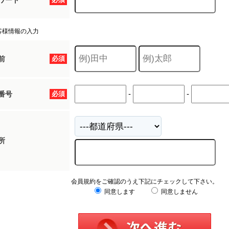
ワード
客様情報の入力
前
必須
-
-
番号
必須
所
会員規約をご確認のうえ下記にチェックして下さい。
同意します
同意しません