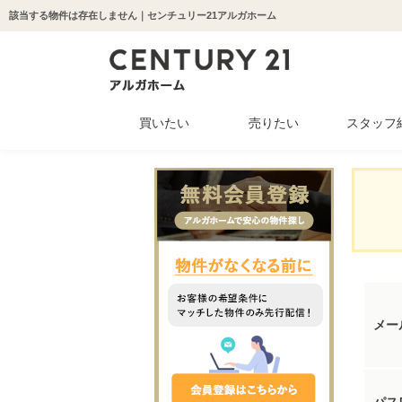
該当する物件は存在しません｜センチュリー21アルガホーム
買いたい
売りたい
スタッフ
中古マンション
新築一戸建て
中古一戸建て
収益物件
土地
メー