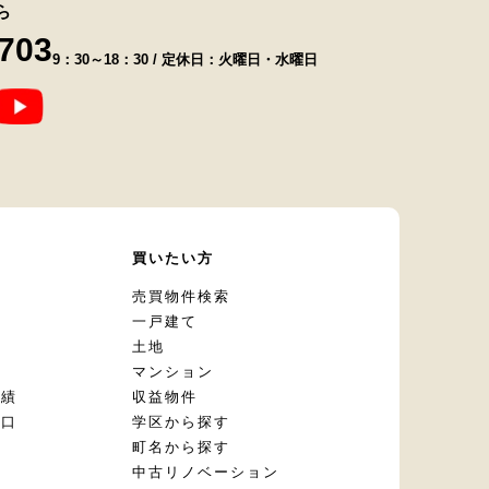
ら
8703
9：30～18：30 / 定休日：火曜日・水曜日
て
買いたい方
却
売買物件検索
一戸建て
土地
マンション
実績
収益物件
窓口
学区から探す
頼
町名から探す
定
中古リノベーション