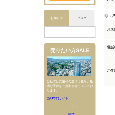
パス
お
お知らせ
ブログ
お名
電話
売りたい方
SALE
ご住
当社では売主様の立場に立ち、最
適な手段をご提案させて頂いてお
ります。
売却専門サイト
離婚