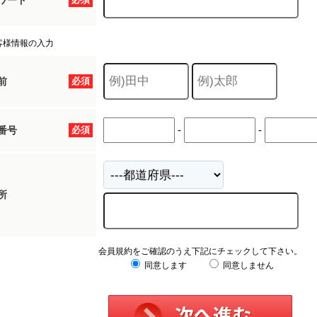
ワード
客様情報の入力
前
必須
-
-
番号
必須
所
会員規約をご確認のうえ下記にチェックして下さい。
同意します
同意しません