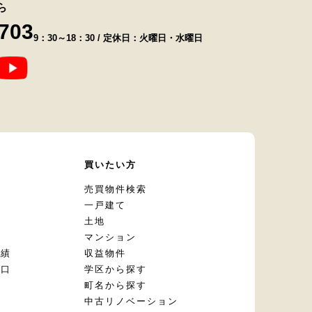
ら
8703
9：30～18：30 / 定休日：火曜日・水曜日
て
買いたい方
却
売買物件検索
一戸建て
土地
マンション
実績
収益物件
窓口
学区から探す
頼
町名から探す
定
中古リノベーション