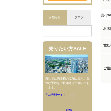
パス
お
お知らせ
ブログ
お名
電話
売りたい方
SALE
ご住
当社では売主様の立場に立ち、最
適な手段をご提案させて頂いてお
ります。
売却専門サイト
離婚