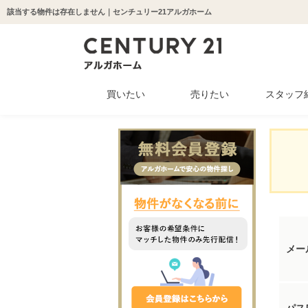
該当する物件は存在しません｜センチュリー21アルガホーム
買いたい
売りたい
スタッフ
中古マンション
新築一戸建て
中古一戸建て
収益物件
土地
メー