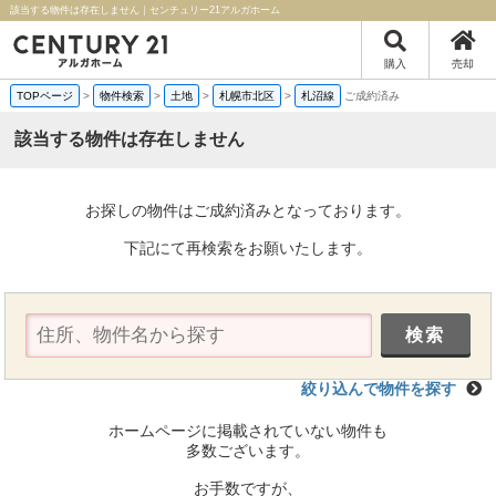
該当する物件は存在しません｜センチュリー21アルガホーム
購入
売却
TOPページ
>
物件検索
>
土地
>
札幌市北区
>
札沼線
ご成約済み
該当する物件は存在しません
お探しの物件はご成約済みとなっております。
下記にて再検索をお願いたします。
絞り込んで物件を探す
ホームページに掲載されていない物件も
多数ございます。
お手数ですが、