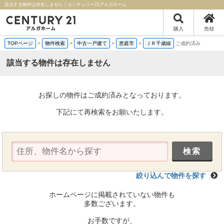
該当する物件は存在しません｜センチュリー21アルガホーム
購入
売却
TOPページ
>
物件検索
>
中古一戸建て
>
恵庭市
>
ＪＲ千歳線
ご成約済み
該当する物件は存在しません
お探しの物件はご成約済みとなっております。
下記にて再検索をお願いたします。
絞り込んで物件を探す
ホームページに掲載されていない物件も
多数ございます。
お手数ですが、