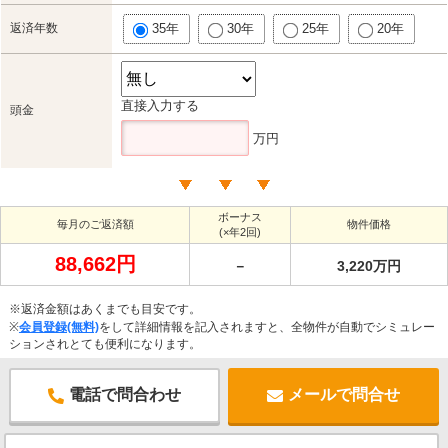
返済年数
35年
30年
25年
20年
直接入力する
頭金
万円
ボーナス
毎月のご返済額
物件価格
(×年2回)
88,662円
－
3,220万円
※返済金額はあくまでも目安です。
※
会員登録(無料)
をして詳細情報を記入されますと、全物件が自動でシミュレー
ションされとても便利になります。
電話で問合わせ
メールで問合せ