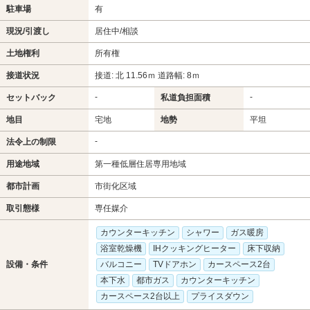
駐車場
有
現況/引渡し
居住中/相談
土地権利
所有権
接道状況
接道: 北 11.56ｍ 道路幅: 8ｍ
-
-
セットバック
私道負担面積
地目
宅地
地勢
平坦
-
法令上の制限
用途地域
第一種低層住居専用地域
都市計画
市街化区域
取引態様
専任媒介
カウンターキッチン
シャワー
ガス暖房
浴室乾燥機
IHクッキングヒーター
床下収納
設備・条件
バルコニー
TVドアホン
カースペース2台
本下水
都市ガス
カウンターキッチン
カースペース2台以上
プライスダウン