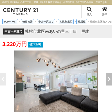
札幌市北区南あいの里三丁目 戸建 北海道札幌市北区南あいの里3丁目｜3,220万円の中古一戸建て｜中古住宅や中古物件情報｜センチュリー21アルガホーム
購入
売却
TOPページ
>
物件検索
>
中古一戸建て
>
札幌市北区
>
札沼線
>
札幌市北区南あい
札幌市北区南あいの里三丁目 戸建
中古一戸建て
3,220万円
値下がり