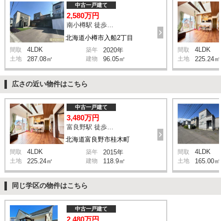
中古一戸建て
2,580万円
南小樽駅 徒歩12分
北海道小樽市入船2丁目
4LDK
4LDK
間取
築年
2020年
間取
土地
287.08㎡
建物
96.05㎡
土地
225.24㎡
広さの近い物件はこちら
中古一戸建て
3,480万円
富良野駅 徒歩14分
北海道富良野市桂木町
4LDK
4LDK
間取
築年
2015年
間取
土地
225.24㎡
建物
118.9㎡
土地
165.00㎡
同じ学区の物件はこちら
中古一戸建て
2,480万円