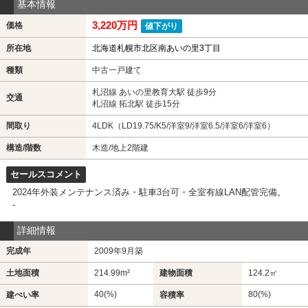
基本情報
3,220万円
価格
値下がり
所在地
北海道札幌市北区南あいの里3丁目
種類
中古一戸建て
札沼線 あいの里教育大駅 徒歩9分
交通
札沼線 拓北駅 徒歩15分
間取り
4LDK（LD19.75/K5/洋室9/洋室6.5/洋室6/洋室6）
構造/階数
木造/地上2階建
セールスコメント
2024年外装メンテナンス済み・駐車3台可・全室有線LAN配管完備。
-
詳細情報
完成年
2009年9月築
土地面積
214.99m²
建物面積
124.2㎡
40(%)
80(%)
建ぺい率
容積率