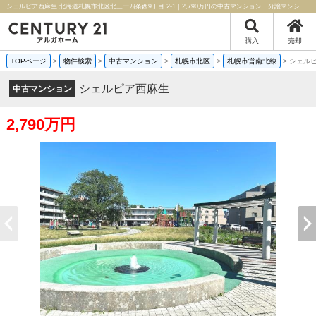
シェルピア西麻生 北海道札幌市北区北三十四条西9丁目 2-1｜2,790万円の中古マンション｜分譲マンション情報｜センチュリー21アルガホーム
購入
売却
TOPページ
>
物件検索
>
中古マンション
>
札幌市北区
>
札幌市営南北線
>
シェル
シェルピア西麻生
中古マンション
2,790万円