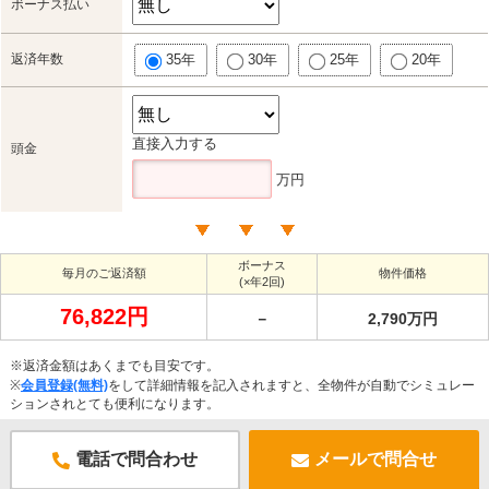
ボーナス払い
返済年数
35年
30年
25年
20年
直接入力する
頭金
万円
ボーナス
毎月のご返済額
物件価格
(×年2回)
76,822円
－
2,790万円
※返済金額はあくまでも目安です。
※
会員登録(無料)
をして詳細情報を記入されますと、全物件が自動でシミュレー
ションされとても便利になります。
電話で問合わせ
メールで問合せ