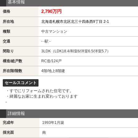
基本情報
2,790万円
価格
所在地
北海道札幌市北区北三十四条西9丁目 2-1
種類
中古マンション
交通
- -駅 -
間取り
3LDK（LDK18.4/和室6/洋室6.5/洋室5.7）
構造/総戸数
RC造/124戸
所在階/階数
4階/地上8階建
セールスコメント
・すでにリフォームされた住宅です。
・綺麗なお家に生まれ変わっております
-
詳細情報
完成年
1993年1月築
採光面
南