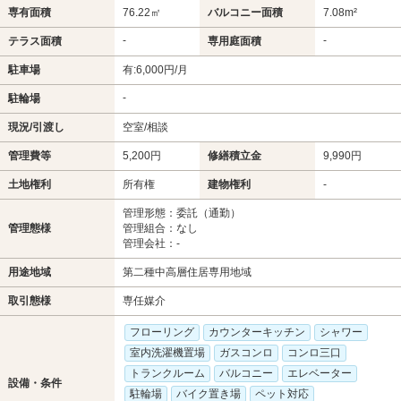
専有面積
76.22㎡
バルコニー面積
7.08m²
-
-
テラス面積
専用庭面積
駐車場
有:6,000円/月
-
駐輪場
現況/引渡し
空室/相談
管理費等
5,200円
修繕積立金
9,990円
土地権利
所有権
建物権利
-
管理形態：委託（通勤）
管理態様
管理組合：なし
管理会社：-
用途地域
第二種中高層住居専用地域
取引態様
専任媒介
フローリング
カウンターキッチン
シャワー
室内洗濯機置場
ガスコンロ
コンロ三口
トランクルーム
バルコニー
エレベーター
設備・条件
駐輪場
バイク置き場
ペット対応