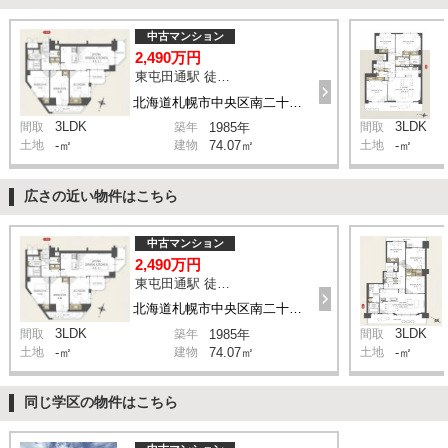
中古マンション
2,490万円
東屯田通駅 徒歩5分
北海道札幌市中央区南二十三条西8丁目 1-1
3LDK
3LDK
間取
築年
1985年
間取
土地
-㎡
建物
74.07㎡
土地
-㎡
広さの近い物件はこちら
中古マンション
2,490万円
東屯田通駅 徒歩5分
北海道札幌市中央区南二十三条西8丁目 1-1
3LDK
3LDK
間取
築年
1985年
間取
土地
-㎡
建物
74.07㎡
土地
-㎡
同じ学区の物件はこちら