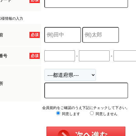
ワード
客様情報の入力
前
必須
-
-
番号
必須
所
会員規約をご確認のうえ下記にチェックして下さい。
同意します
同意しません