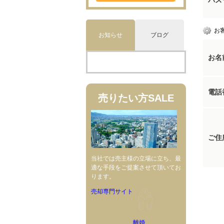
パス
お
お知らせ
ブログ
お名
電話
売りたい方
SALE
ご住
当社では売主様の立場に立ち、最
適な手段をご提案させて頂いてお
ります。
売却専門サイト
離婚