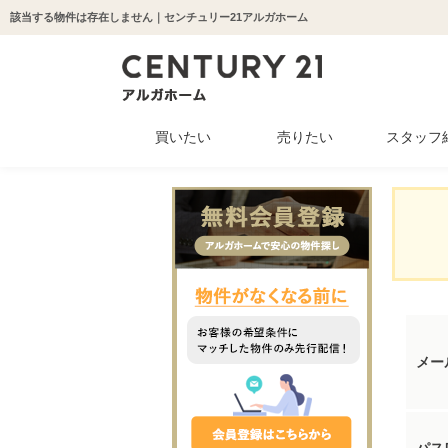
該当する物件は存在しません｜センチュリー21アルガホーム
買いたい
売りたい
スタッフ
中古マンション
新築一戸建て
中古一戸建て
収益物件
土地
メー