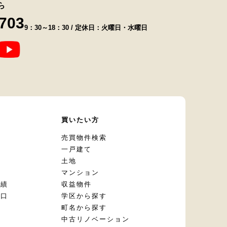
ら
8703
9：30～18：30 / 定休日：火曜日・水曜日
て
買いたい方
却
売買物件検索
一戸建て
土地
マンション
実績
収益物件
窓口
学区から探す
頼
町名から探す
定
中古リノベーション