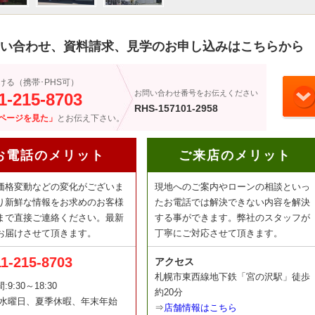
い合わせ、資料請求、見学のお申し込みはこちらから
ける（携帯･PHS可）
お問い合わせ番号をお伝えください
1-215-8703
RHS-157101-2958
ページを見た」
とお伝え下さい。
お電話のメリット
ご来店のメリット
価格変動などの変化がございま
現地へのご案内やローンの相談といっ
り新鮮な情報をお求めのお客様
たお電話では解決できない内容を解決
まで直接ご連絡ください。最新
する事ができます。弊社のスタッフが
お届けさせて頂きます。
丁寧にご対応させて頂きます。
11-215-8703
アクセス
札幌市東西線地下鉄「宮の沢駅」徒歩
9:30～18:30
約20分
:水曜日、夏季休暇、年末年始
⇒
店舗情報はこちら