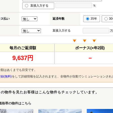
直接入力する
％
ナス払い
返済年数
35年
3
直接入力する
万
毎月のご返済額
ボーナス(×年2回)
9,637円
－
金額はあくまでも目安です。
録(無料)
をして詳細情報を記入されますと、全物件が自動でシミュレーションされ
らの物件を見たお客様はこんな物件もチェックしています。
価格帯の物件はこちら