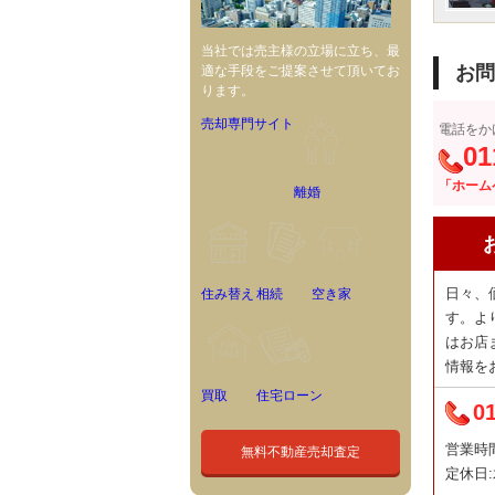
当社では売主様の立場に立ち、最
お問
適な手段をご提案させて頂いてお
ります。
売却専門サイト
電話をか
01
「ホーム
離婚
日々、
住み替え
相続
空き家
す。よ
はお店
情報を
買取
住宅ローン
0
営業時間:
無料不動産売却査定
定休日