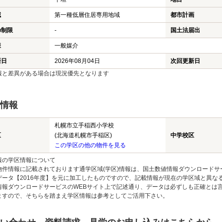
域
第一種低層住居専用地域
都市計画
の制限
-
国土法届出
様
一般媒介
新日
2026年08月04日
次回更新日
報と差異がある場合は現況優先となります
情報
札幌市立手稲西小学校
区
(北海道札幌市手稲区)
中学校区
この学区の他の物件を見る
報の学区情報について
物件情報に記載されております通学区域(学区)情報は、国土数値情報ダウンロードサ
データ【2016年度】を元に加工したものですので、記載情報が現在の学区域と異な
情報ダウンロードサービスのWEBサイト上で記述通り、データは必ずしも正確とは言
ますので、そちらを踏まえ学区情報は参考としてご活用下さい。