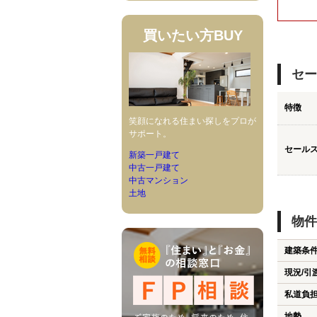
買いたい方
BUY
セー
特徴
笑顔になれる住まい探しをプロが
サポート。
セール
新築一戸建て
中古一戸建て
中古マンション
土地
物件
建築条
現況/引
私道負
地勢