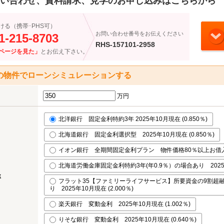
い合わせ、資料請求、見学のお申し込みはこちらから
ける（携帯･PHS可）
お問い合わせ番号をお伝えください
1-215-8703
RHS-157101-2958
ページを見た」
とお伝え下さい。
の物件でローンシミュレーションする
万円
北洋銀行 固定金利特約3年 2025年10月現在 (0.850％)
北海道銀行 固定金利選択型 2025年10月現在 (0.850％)
イオン銀行 全期間固定金利プラン 物件価格80％以上お借入れ 2
北海道労働金庫固定金利特約3年(年0.9％）の場合あり 2025年1
率
フラット35【ファミリーライフサービス】所要資金の9割超
り 2025年10月現在 (2.000％)
楽天銀行 変動金利 2025年10月現在 (1.002％)
りそな銀行 変動金利 2025年10月現在 (0.640％)