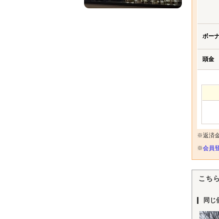
ボー
頭金
※返済
※
会員登
こち
同じ