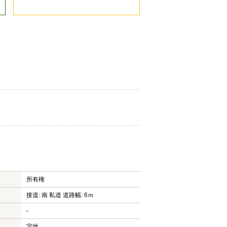
所有権
接道: 南 私道 道路幅: 6ｍ
-
宅地