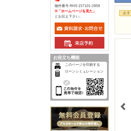
物件番号 RHS-157101-2958
※「ホームページを見た」
とお伝え下さい。
お役立ち機能
このページを印刷する
ローンシミュレーション