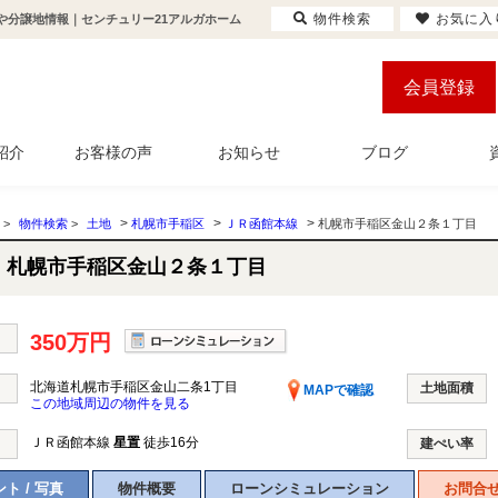
物件検索
お気に入
や分譲地情報｜センチュリー21アルガホーム
会員登録
紹介
お客様の声
お知らせ
ブログ
>
>
>
>
物件検索
>
土地
札幌市手稲区
ＪＲ函館本線
札幌市手稲区金山２条１丁目
札幌市手稲区金山２条１丁目
350万円
北海道札幌市手稲区金山二条1丁目
土地面積
MAPで確認
この地域周辺の物件を見る
ＪＲ函館本線
星置
徒歩16分
建ぺい率
ト / 写真
物件概要
ローンシミュレーション
お問合