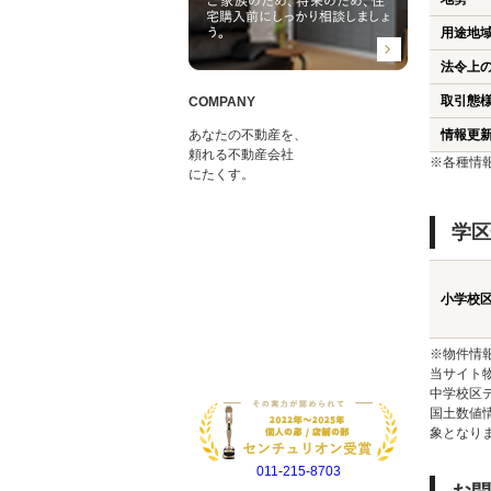
用途地
法令上
取引態
COMPANY
あなたの不動産を、
情報更
頼れる不動産会社
※各種情
にたくす。
学区
小学校
※物件情
当サイト
中学校区
国土数値
象となり
011-215-8703