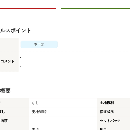
ルスポイント
本下水
-
スコメント
-
概要
件
なし
土地権利
渡し
更地/即時
接道状況
担面積
-
セットバック
平坦
地目