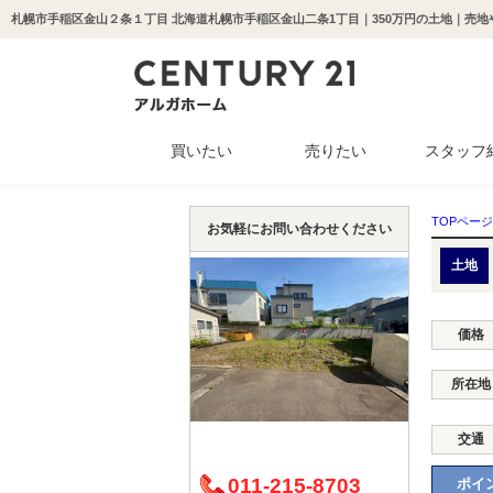
札幌市手稲区金山２条１丁目 北海道札幌市手稲区金山二条1丁目｜350万円の土地｜売地
買いたい
売りたい
スタッフ
中古マンション
新築一戸建て
中古一戸建て
収益物件
土地
TOPページ
お気軽にお問い合わせください
土地
価格
所在地
交通
011-215-8703
ポイン