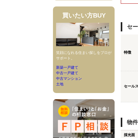
買いたい方
BUY
セー
特徴
笑顔になれる住まい探しをプロが
サポート。
新築一戸建て
中古一戸建て
中古マンション
土地
セール
物件
採光面