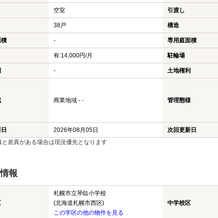
空室
引渡し
38戸
構造
面積
-
専用庭面積
有:14,000円/月
駐輪場
利
-
土地権利
域
商業地域 - -
管理態様
新日
2026年08月05日
次回更新日
報と差異がある場合は現況優先となります
情報
札幌市立琴似小学校
区
(北海道札幌市西区)
中学校区
この学区の他の物件を見る