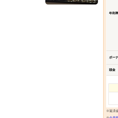
年利
ボー
頭金
※返済
※
会員登