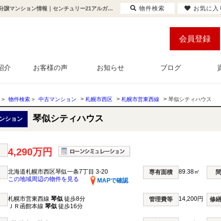
物件検索
お気に入
琴似シティハウス 北海道札幌市西区琴似一条7丁目 3-20｜4,290万円の中古マンション｜分譲マンション情報｜センチュリー21アルガホーム
会員登録
紹介
お客様の声
お知らせ
ブログ
>
>
>
>
物件検索
>
中古マンション
札幌市西区
札幌市営東西線
琴似シティハウス
琴似シティハウス
ンション
4,290万円
北海道札幌市西区琴似一条7丁目 3-20
89.38㎡
専有面積
この地域周辺の物件を見る
MAPで確認
札幌市営東西線
琴似
徒歩8分
14,200円
管理費等
修
ＪＲ函館本線
琴似
徒歩16分