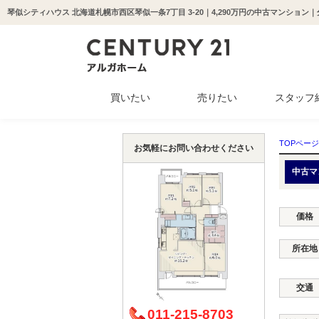
買いたい
売りたい
スタッフ
中古マンション
新築一戸建て
中古一戸建て
収益物件
土地
TOPページ
お気軽にお問い合わせください
中古マ
価格
所在地
交通
011-215-8703