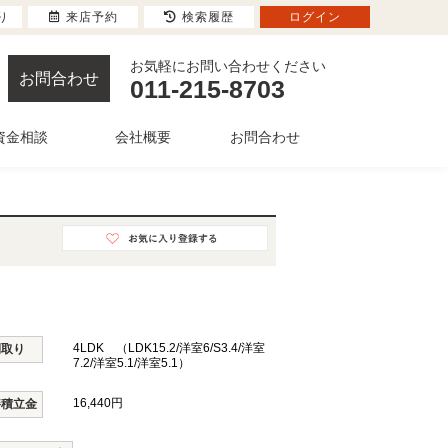
り
来店予約
検索履歴
ログイン
お気軽にお問い合わせください
お問合わせ
011-215-8703
資金相談
会社概要
お問合わせ
4LDK （LDK15.2/洋室6/S3.4/洋室
間取り
7.2/洋室5.1/洋室5.1）
16,440円
繕積立金