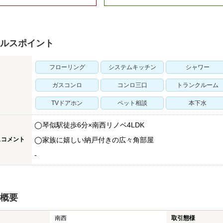
ルスポイント
フローリング
システムキッチン
シャワー
ガスコンロ
コンロ三口
トランクルーム
TVドアホン
ペット相談
本下水
◯琴似駅徒歩6分×南西リノベ4LDK
スコメント
◯家族に嬉しい納戸付きの広々角部屋
-
概要
南西
取引態様