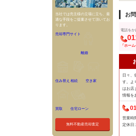
お問
当社では売主様の立場に立ち、最
適な手段をご提案させて頂いてお
ります。
電話をか
売却専門サイト
01
「ホーム
離婚
日々、
住み替え
相続
空き家
す。よ
はお店
情報を
0
買取
住宅ローン
営業時間:
無料不動産売却査定
定休日