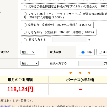
北海道労働金庫固定金利特約3年(年0.9％）の場合あり 2025年1
率
フラット35【ファミリーライフサービス】所要資金の9割超
り 2025年10月現在 (2.000％)
楽天銀行 変動金利 2025年10月現在 (1.002％)
りそな銀行 変動金利 2025年10月現在 (0.640％)
直接入力する
％
ナス払い
返済年数
35年
3
直接入力する
万
毎月のご返済額
ボーナス(×年2回)
118,124円
－
金額はあくまでも目安です。
録(無料)
をして詳細情報を記入されますと、全物件が自動でシミュレーションされ