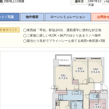
2階/地上11階建
1997年12
階数
築年月
バ
月築
ト / 写真
物件概要
ローンシミュレーション
お問合
◯東西線「琴似」駅徒歩6分、通勤通学に便利な好立地
◯ご家族に嬉しい4LDK＋納戸のゆとりあるリノベ物件
◯陽当たり良好でプライバシーも保てる南西×角部屋×2階