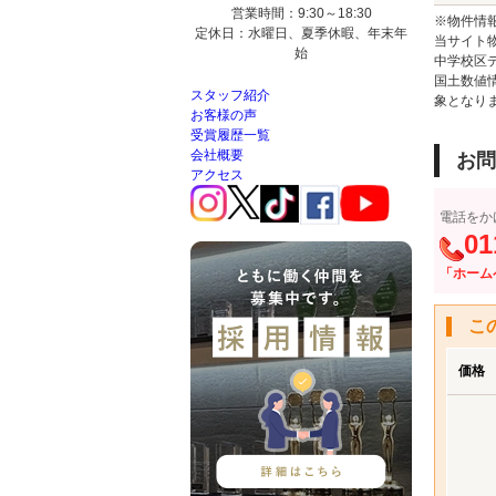
営業時間：9:30～18:30
※物件情
定休日：水曜日、夏季休暇、年末年
当サイト
始
中学校区
国土数値
スタッフ紹介
象となり
お客様の声
受賞履歴一覧
会社概要
お問
アクセス
電話をか
01
「ホーム
こ
価格