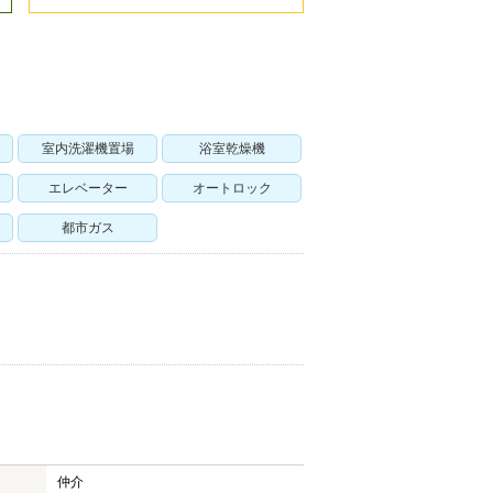
室内洗濯機置場
浴室乾燥機
エレベーター
オートロック
都市ガス
仲介