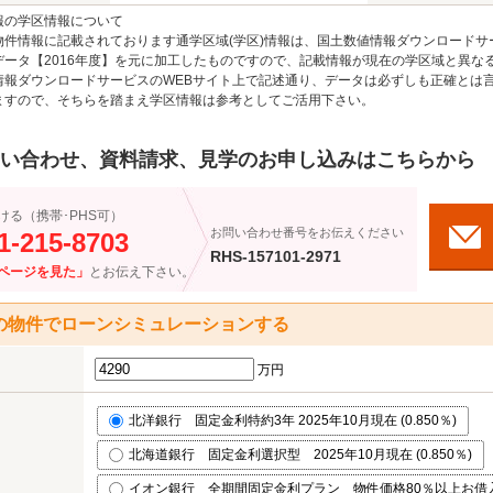
報の学区情報について
物件情報に記載されております通学区域(学区)情報は、国土数値情報ダウンロードサ
データ【2016年度】を元に加工したものですので、記載情報が現在の学区域と異な
情報ダウンロードサービスのWEBサイト上で記述通り、データは必ずしも正確とは言
ますので、そちらを踏まえ学区情報は参考としてご活用下さい。
い合わせ、資料請求、見学のお申し込みはこちらから
ける（携帯･PHS可）
お問い合わせ番号をお伝えください
1-215-8703
RHS-157101-2971
ページを見た」
とお伝え下さい。
の物件でローンシミュレーションする
万円
北洋銀行 固定金利特約3年 2025年10月現在 (0.850％)
北海道銀行 固定金利選択型 2025年10月現在 (0.850％)
イオン銀行 全期間固定金利プラン 物件価格80％以上お借入れ 2