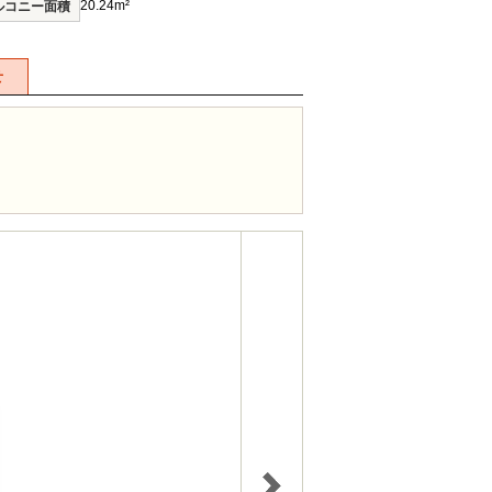
20.24m²
ルコニー面積
せ