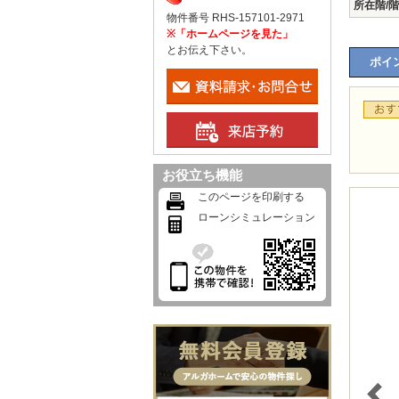
所在階/
物件番号 RHS-157101-2971
※「ホームページを見た」
とお伝え下さい。
ポイン
お役立ち機能
このページを印刷する
ローンシミュレーション