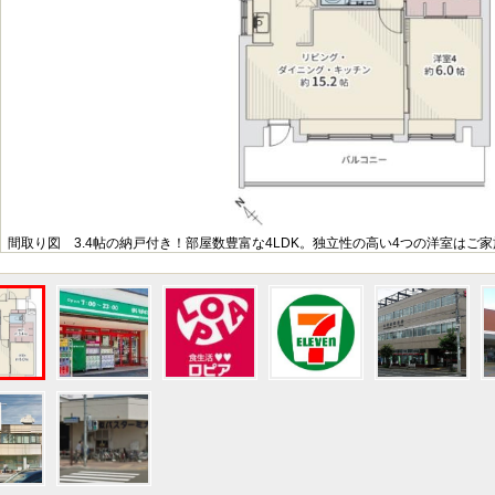
間取り図 3.4帖の納戸付き！部屋数豊富な4LDK。独立性の高い4つの洋室はご