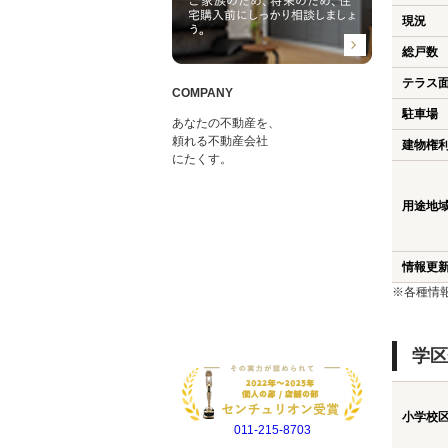
現況
総戸数
テラス
COMPANY
駐車場
あなたの不動産を、
頼れる不動産会社
建物権
にたくす。
用途地
情報更
※各種情
学区
小学校
011-215-8703