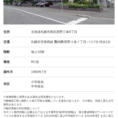
住所
北海道札幌市西区西野三条8丁目
交通
札幌市営東西線
宮の沢
/西野２条７丁目 バス7分 停歩1分
階数
地上10階
構造
RC造
築年月
1990年7月
小学校名:
学区
中学校名:
※各種情報と差異がある場合は現況優先となります。
※建物竣工時に撮影した竣工写真を掲載している場合があります。その場合、現状と異なる可
能性があります。
※物件情報の学区情報について
当サイト物件情報に記載されております通学区域(学区)情報は、国土数値情報ダウンロードサ
ービスが提供する小学校区データ【2016年度】及び中学校区データ【2016年度】を元に加工