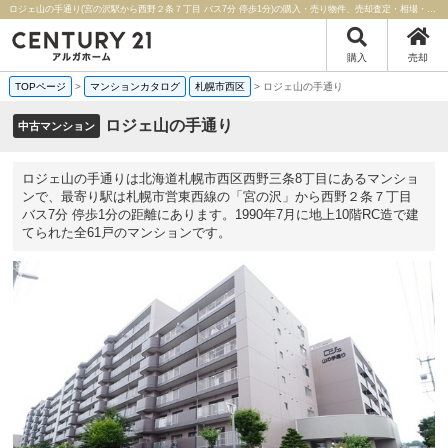
ロジェ山の手通り(宮の沢駅から西野２条７丁目 バス7分 停歩1分)の購入・売り物件、売却査定・相場・売却価格マンション情報｜センチュリー21アルガホーム
購入
売却
TOPページ
>
マンションカタログ
札幌市西区
>
ロジェ山の手通り
ロジェ山の手通り
中古マンション
ロジェ山の手通りは北海道札幌市西区西野三条8丁目にあるマンショ
ンで、最寄り駅は札幌市営東西線の「宮の沢」から西野２条７丁目
バス7分 停歩1分の距離にあります。1990年7月に地上10階RC造で建
てられた全61戸のマンションです。