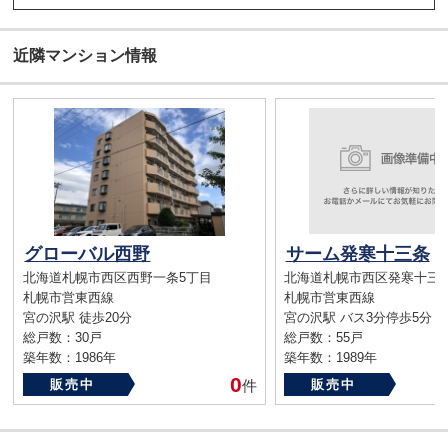
近隣マンション情報
グローバル西野
サーム発寒十三条
北海道札幌市西区西野一条5丁目
北海道札幌市西区発寒十三
札幌市営東西線
札幌市営東西線
宮の沢駅 徒歩20分
宮の沢駅 バス3分停歩5分
総戸数：30戸
総戸数：55戸
築年数：1986年
築年数：1989年
0
販売中
件
販売中