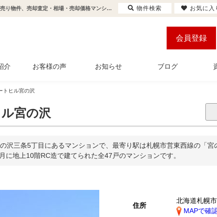
物件検索
お気に入
グレートヒル宮の沢(宮の沢駅から徒歩17分/宮の沢３条4丁目 バス10分 停歩1分)の購入・売り物件、売却査定・相場・売却価格マンション情報｜センチュリー21アルガホーム
会員登録
紹介
お客様の声
お知らせ
ブログ
ートヒル宮の沢
ル宮の沢
の沢三条5丁目にあるマンションで、最寄り駅は札幌市営東西線の「宮の沢
年7月に地上10階RC造で建てられた全47戸のマンションです。
北海道札幌
住所
MAPで確