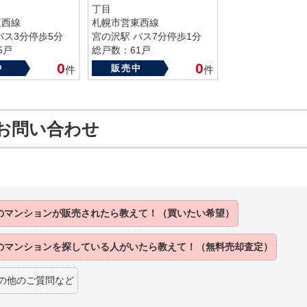
丁目
東西線
札幌市営東西線
バス3分停歩5分
宮の沢駅 バス7分停歩1分
5戸
総戸数：61戸
89年
築年数：1990年
0
0
中
販売中
件
件
お問い合わせ
のマンションが
販売されたら
教えて！（買いたい希望）
のマンションを
探している人がいたら
教えて！（無料売却査定）
の他のご質問など