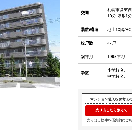
札幌市営東
交通
10分 停歩1分
階数/構造
地上10階/R
総戸数
47戸
築年月
1995年7月
小学校名:
学区
中学校名:
マンション購入をお考え
売り出したら教えて！
売り出し物件を優先的にご