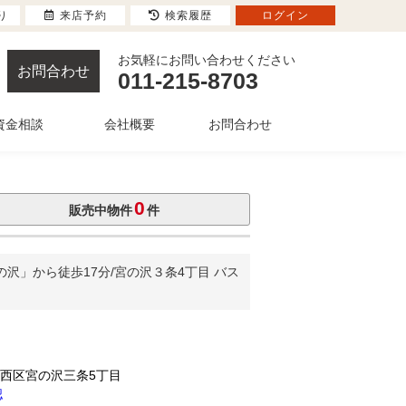
り
来店予約
検索履歴
ログイン
お気軽にお問い合わせください
お問合わせ
011-215-8703
資金相談
会社概要
お問合わせ
0
販売中物件
件
」から徒歩17分/宮の沢３条4丁目 バス
市西区宮の沢三条5丁目
認