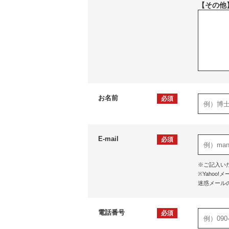
【その他
お名前
必須
E-mail
必須
※ご記入い
※Yaho
迷惑メール
電話番号
必須