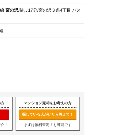
西線
宮の沢
/徒歩17分/宮の沢３条4丁目 バス
C造
の方
マンション売却をお考えの方
探している人がいたら教えて！
紹介！
まずは無料査定！も可能です