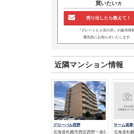
買いたい
方
売り出したら教えて！
『グレートヒル宮の沢』の販売情
優先的にお知らせいたします。
近隣マンション情報
グローバル西野
サーム発寒
北海道札幌市西区西野一条5
北海道札