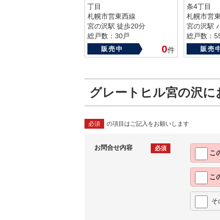
丁目
条4丁目
札幌市営東西線
札幌市営
宮の沢駅 徒歩20分
宮の沢駅 
総戸数：30戸
総戸数：5
築年数：1986年
築年数：19
0
販売中
販売
件
グレートヒル宮の沢に
必須
の項目はご記入をお願いします
お問合せ内容
必須
こ
こ
そ