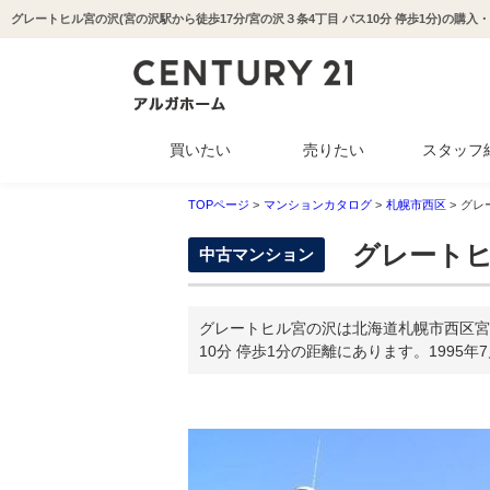
買いたい
売りたい
スタッフ
中古マンション
新築一戸建て
中古一戸建て
収益物件
土地
TOPページ
>
マンションカタログ
>
札幌市西区
>
グレ
グレートヒ
中古マンション
グレートヒル宮の沢は北海道札幌市西区宮
10分 停歩1分の距離にあります。1995