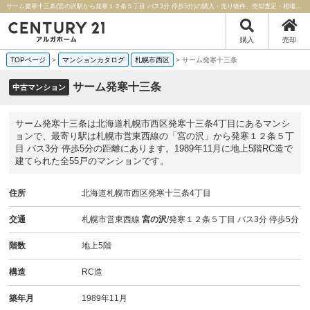
サーム発寒十三条(宮の沢駅から発寒１２条５丁目 バス3分 停歩5分)の購入・売り物件、売却査定・相場・売却価格マンション情報｜センチュリー21アルガホーム
購入
売却
TOPページ
>
マンションカタログ
札幌市西区
>
サーム発寒十三条
サーム発寒十三条
中古マンション
サーム発寒十三条は北海道札幌市西区発寒十三条4丁目にあるマンシ
ョンで、最寄り駅は札幌市営東西線の「宮の沢」から発寒１２条５丁
目 バス3分 停歩5分の距離にあります。1989年11月に地上5階RC造で
建てられた全55戸のマンションです。
住所
北海道札幌市西区発寒十三条4丁目
交通
札幌市営東西線
宮の沢
/発寒１２条５丁目 バス3分 停歩5分
階数
地上5階
構造
RC造
築年月
1989年11月