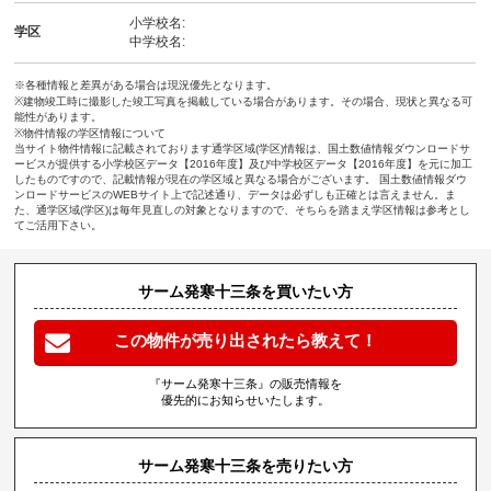
小学校名:
学区
中学校名:
※各種情報と差異がある場合は現況優先となります。
※建物竣工時に撮影した竣工写真を掲載している場合があります。その場合、現状と異なる可
能性があります。
※物件情報の学区情報について
当サイト物件情報に記載されております通学区域(学区)情報は、国土数値情報ダウンロードサ
ービスが提供する小学校区データ【2016年度】及び中学校区データ【2016年度】を元に加工
したものですので、記載情報が現在の学区域と異なる場合がございます。 国土数値情報ダウ
ンロードサービスのWEBサイト上で記述通り、データは必ずしも正確とは言えません。ま
た、通学区域(学区)は毎年見直しの対象となりますので、そちらを踏まえ学区情報は参考とし
てご活用下さい。
サーム発寒十三条を買いたい方
この物件が売り出されたら教えて！
『サーム発寒十三条』の販売情報を
優先的にお知らせいたします。
サーム発寒十三条を売りたい方