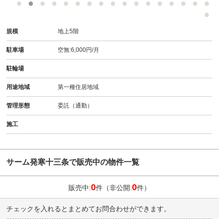
規模
地上5階
駐車場
空無:6,000円/月
駐輪場
用途地域
第一種住居地域
管理形態
委託（通勤）
施工
サーム発寒十三条で販売中の物件一覧
0
0
販売中:
件（非公開:
件）
チェックを入れるとまとめてお問合わせができます。